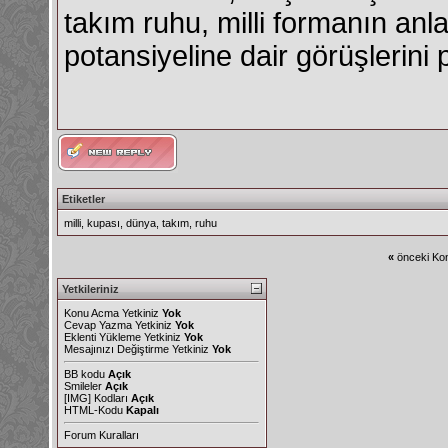
takım ruhu, milli formanın an
potansiyeline dair görüşlerini 
Etiketler
milli
,
kupası
,
dünya
,
takım
,
ruhu
«
önceki Kon
Yetkileriniz
Konu Acma Yetkiniz
Yok
Cevap Yazma Yetkiniz
Yok
Eklenti Yükleme Yetkiniz
Yok
Mesajınızı Değiştirme Yetkiniz
Yok
BB kodu
Açık
Smileler
Açık
[IMG]
Kodları
Açık
HTML-Kodu
Kapalı
Forum Kuralları