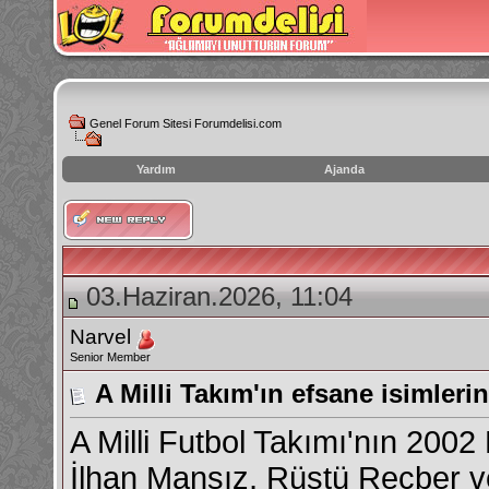
Genel Forum Sitesi Forumdelisi.com
Yardım
Ajanda
instagram
izlenme
hilesi
03.Haziran.2026, 11:04
Narvel
Senior Member
A Milli Takım'ın efsane isimler
A Milli Futbol Takımı'nın 200
İlhan Mansız, Rüştü Reçber v