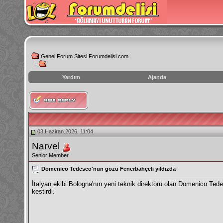
Genel Forum Sitesi Forumdelisi.com
Yardım
Ajanda
instagram
izlenme
hilesi
03.Haziran.2026, 11:04
Narvel
Senior Member
Domenico Tedesco'nun gözü Fenerbahçeli yıldızda
İtalyan ekibi Bologna'nın yeni teknik direktörü olan Domenico Te
kestirdi.