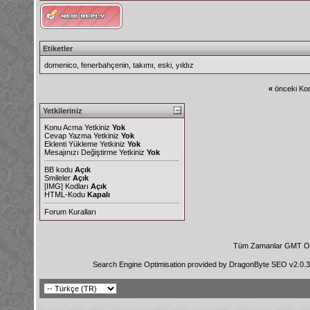
Etiketler
domenico
,
fenerbahçenin
,
takımı
,
eski
,
yıldız
«
önceki Kon
Yetkileriniz
Konu Acma Yetkiniz
Yok
Cevap Yazma Yetkiniz
Yok
Eklenti Yükleme Yetkiniz
Yok
Mesajınızı Değiştirme Yetkiniz
Yok
BB kodu
Açık
Smileler
Açık
[IMG]
Kodları
Açık
HTML-Kodu
Kapalı
Forum Kuralları
Tüm Zamanlar GMT Ol
Search Engine Optimisation provided by
DragonByte SEO v2.0.36