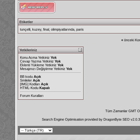
Etiketler
tunçelli
,
kuzey
,
final
,
olimpiyatlarında
,
paris
«
önceki Kon
Yetkileriniz
Konu Acma Yetkiniz
Yok
Cevap Yazma Yetkiniz
Yok
Eklenti Yükleme Yetkiniz
Yok
Mesajınızı Değiştirme Yetkiniz
Yok
BB kodu
Açık
Smileler
Açık
[IMG]
Kodları
Açık
HTML-Kodu
Kapalı
Forum Kuralları
Tüm Zamanlar GMT Ol
Search Engine Optimisation provided by
DragonByte SEO v2.0.36