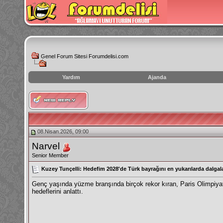
Genel Forum Sitesi Forumdelisi.com
Yardım
Ajanda
instagram
izlenme
hilesi
08.Nisan.2026, 09:00
Narvel
Senior Member
Kuzey Tunçelli: Hedefim 2028'de Türk bayrağını en yukarılarda dalga
Genç yaşında yüzme branşında birçok rekor kıran, Paris Olimpiyat
hedeflerini anlattı.