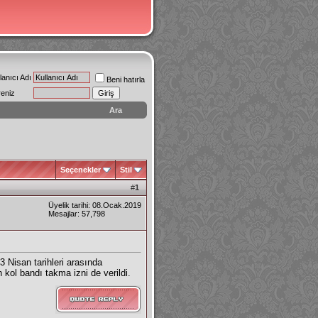
lanıcı Adı
Beni hatırla
reniz
Ara
Seçenekler
Stil
#
1
Üyelik tarihi: 08.Ocak.2019
Mesajlar: 57,798
 Nisan tarihleri arasında
kol bandı takma izni de verildi.