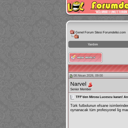
Genel Forum Sitesi Forumdelisi.com
Yardım
instagram
izlenme
hilesi
08.Nisan.2026, 09:00
Narvel
Senior Member
TFF'den Mircea Lucescu kararı! A
Türk futbolunun efsane isimlerinde
oynanacak tüm profesyonel lig maçl