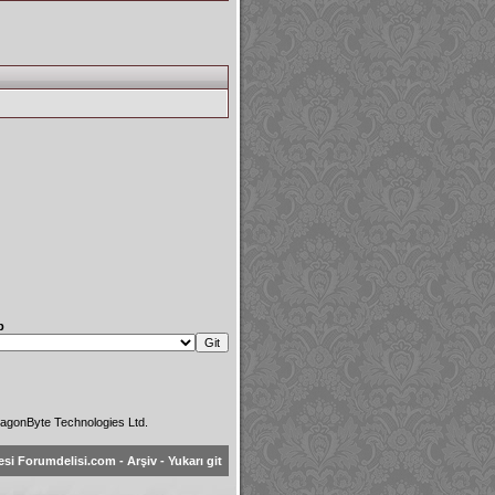
p
agonByte Technologies Ltd.
esi Forumdelisi.com
-
Arşiv
-
Yukarı git