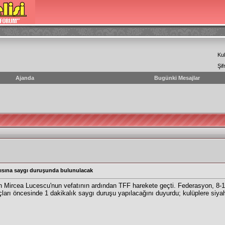
Kul
Şif
Ajanda
Bugünki Mesajlar
nısına saygı duruşunda bulunulacak
n Mircea Lucescu'nun vefatının ardından TFF harekete geçti. Federasyon, 8-13
arı öncesinde 1 dakikalık saygı duruşu yapılacağını duyurdu; kulüplere siyah 