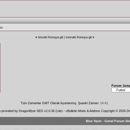
şu
«
önceki Konuya git
|
sonraki Konuya git
»
Forum Jum
Tüm Zamanlar GMT Olarak Ayarlanmış. Şuanki Zaman:
14:41
.
n provided by
DragonByte SEO v2.0.36 (Lite)
-
vBulletin Mods & Addons
Copyright © 2026 Dr
Bize Yazin
-
Genel Forum Sit