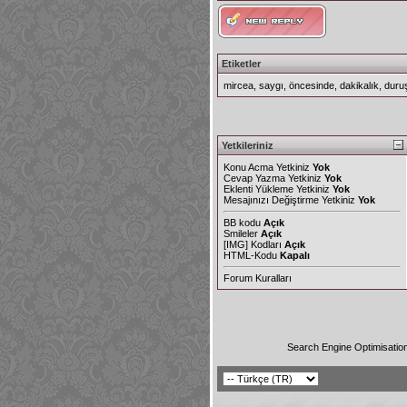
Etiketler
mircea
,
saygı
,
öncesinde
,
dakikalık
,
duru
Yetkileriniz
Konu Acma Yetkiniz
Yok
Cevap Yazma Yetkiniz
Yok
Eklenti Yükleme Yetkiniz
Yok
Mesajınızı Değiştirme Yetkiniz
Yok
BB kodu
Açık
Smileler
Açık
[IMG]
Kodları
Açık
HTML-Kodu
Kapalı
Forum Kuralları
Search Engine Optimisatio