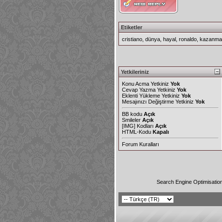
Etiketler
cristiano
,
dünya
,
hayal
,
ronaldo
,
kazanma
Yetkileriniz
Konu Acma Yetkiniz
Yok
Cevap Yazma Yetkiniz
Yok
Eklenti Yükleme Yetkiniz
Yok
Mesajınızı Değiştirme Yetkiniz
Yok
BB kodu
Açık
Smileler
Açık
[IMG]
Kodları
Açık
HTML-Kodu
Kapalı
Forum Kuralları
Search Engine Optimisatio