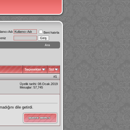
lanıcı Adı
Beni hatırla
reniz
Ara
Seçenekler
Stil
#
1
Üyelik tarihi: 08.Ocak.2019
Mesajlar: 57,745
dığını dile getirdi.