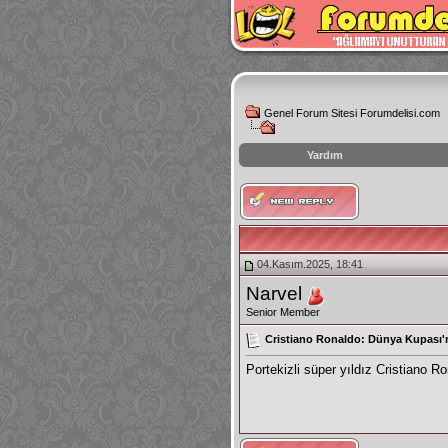
Genel Forum Sitesi Forumdelisi.com
Yardım
instagram
izlenme
hilesi
04.Kasım.2025, 18:41
Narvel
Senior Member
Cristiano Ronaldo: Dünya Kupası'
Portekizli süper yıldız Cristiano 