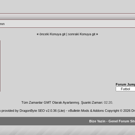
nın
«
önceki Konuya git
|
sonraki Konuya git
»
Forum Jum
Tüm Zamanlar GMT Olarak Ayarlanmış. Şuanki Zaman:
02:20
.
n provided by
DragonByte SEO v2.0.36 (Lite)
-
vBulletin Mods & Addons
Copyright © 2026 Dr
Bize Yazin
-
Genel Forum Sit