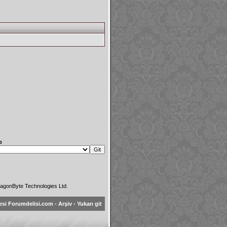
p
agonByte Technologies Ltd.
esi Forumdelisi.com
-
Arşiv
-
Yukarı git