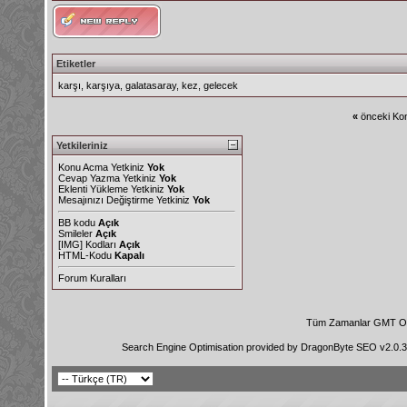
Etiketler
karşı
,
karşıya
,
galatasaray
,
kez
,
gelecek
«
önceki Kon
Yetkileriniz
Konu Acma Yetkiniz
Yok
Cevap Yazma Yetkiniz
Yok
Eklenti Yükleme Yetkiniz
Yok
Mesajınızı Değiştirme Yetkiniz
Yok
BB kodu
Açık
Smileler
Açık
[IMG]
Kodları
Açık
HTML-Kodu
Kapalı
Forum Kuralları
Tüm Zamanlar GMT Ol
Search Engine Optimisation provided by
DragonByte SEO v2.0.36