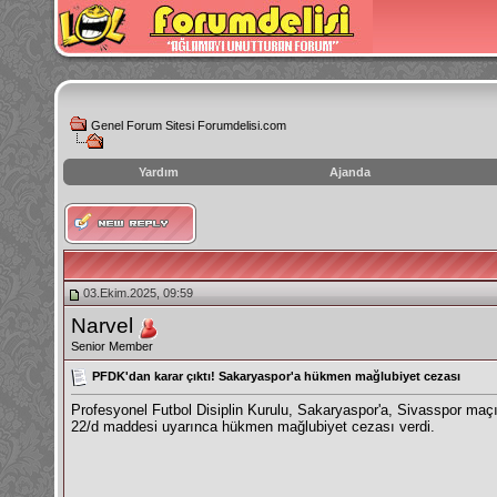
Genel Forum Sitesi Forumdelisi.com
Yardım
Ajanda
instagram
izlenme
hilesi
03.Ekim.2025, 09:59
Narvel
Senior Member
PFDK'dan karar çıktı! Sakaryaspor'a hükmen mağlubiyet cezası
Profesyonel Futbol Disiplin Kurulu, Sakaryaspor'a, Sivasspor ma
22/d maddesi uyarınca hükmen mağlubiyet cezası verdi.