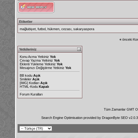
Etiketler
mağlubiyet
,
futbol
,
hükmen
,
cezası
,
sakaryaspora
«
önceki Kon
Yetkileriniz
Konu Acma Yetkiniz
Yok
Cevap Yazma Yetkiniz
Yok
Eklenti Yükleme Yetkiniz
Yok
Mesajınızı Değiştirme Yetkiniz
Yok
BB kodu
Açık
Smileler
Açık
[IMG]
Kodları
Açık
HTML-Kodu
Kapalı
Forum Kuralları
Tüm Zamanlar GMT Ol
Search Engine Optimisation provided by
DragonByte SEO v2.0.36