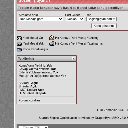
Gösteriliş ayarları
Toplam 0 adet konudan sayfa basi 0 ile 0 arasi kadar konu gösteriliyor
Sıralama şekli
Sort Order
Yaş
Yeni Mesaj Var
Hit Konuya Yeni Mesaj Yazılmış
Yeni Mesaj Yok
Hit Konuya Yeni Mesaj Yazılmamış
Konu Kapatılmıştır
Yetkileriniz
Konu Acma Yetkiniz
Yok
Cevap Yazma Yetkiniz
Yok
Eklenti Yükleme Yetkiniz
Yok
Mesajınızı Değiştirme Yetkiniz
Yok
BB kodu
Açık
Smileler
Açık
[IMG]
Kodları
Açık
HTML-Kodu
Kapalı
Forum Kuralları
Tüm Zamanlar GMT Ol
Search Engine Optimisation provided by
DragonByte SEO v2.0.36