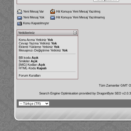
Yeni Mesaj Var
Hit Konuya Yeni Mesaj Yazılmış
Yeni Mesaj Yok
Hit Konuya Yeni Mesaj Yazılmamış
Konu Kapatılmıştır
Yetkileriniz
Konu Acma Yetkiniz
Yok
Cevap Yazma Yetkiniz
Yok
Eklenti Yükleme Yetkiniz
Yok
Mesajınızı Değiştirme Yetkiniz
Yok
BB kodu
Açık
Smileler
Açık
[IMG]
Kodları
Açık
HTML-Kodu
Kapalı
Forum Kuralları
Tüm Zamanlar GMT Ol
Search Engine Optimisation provided by
DragonByte SEO v2.0.36