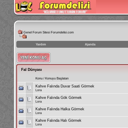
Genel Forum Sitesi Forumdelisi.com
Yardım
Ajanda
instagram
izlenme
hilesi
Fal Dünyası
Konu
/
Konuyu Başlatan
Kahve Falında Duvar Saati Görmek
Lora
Kahve Falında Gök Görmek
Lora
Kahve Falında Halka Görmek
Lora
Kahve Falında Halı Görmek
Lora