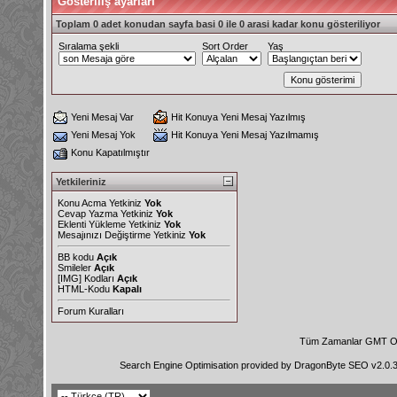
Gösteriliş ayarları
Toplam 0 adet konudan sayfa basi 0 ile 0 arasi kadar konu gösteriliyor
Sıralama şekli
Sort Order
Yaş
Yeni Mesaj Var
Hit Konuya Yeni Mesaj Yazılmış
Yeni Mesaj Yok
Hit Konuya Yeni Mesaj Yazılmamış
Konu Kapatılmıştır
Yetkileriniz
Konu Acma Yetkiniz
Yok
Cevap Yazma Yetkiniz
Yok
Eklenti Yükleme Yetkiniz
Yok
Mesajınızı Değiştirme Yetkiniz
Yok
BB kodu
Açık
Smileler
Açık
[IMG]
Kodları
Açık
HTML-Kodu
Kapalı
Forum Kuralları
Tüm Zamanlar GMT Ol
Search Engine Optimisation provided by
DragonByte SEO v2.0.36