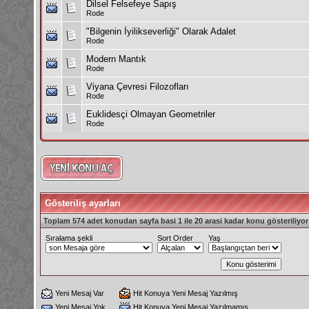
Dilsel Felsefeye Sapış
Rode
"Bilgenin İyilikseverliği" Olarak Adalet
Rode
Modern Mantık
Rode
Viyana Çevresi Filozofları
Rode
Euklidesçi Olmayan Geometriler
Rode
Gösteriliş ayarları
Toplam 574 adet konudan sayfa basi 1 ile 20 arasi kadar konu gösteriliyor
Sıralama şekli
Sort Order
Yaş
Yeni Mesaj Var
Hit Konuya Yeni Mesaj Yazılmış
Yeni Mesaj Yok
Hit Konuya Yeni Mesaj Yazılmamış