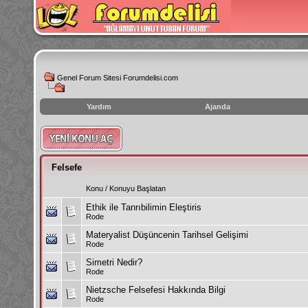
Genel Forum Sitesi Forumdelisi.com
Yardım
Ajanda
instagram
izlenme
hilesi
Felsefe
Konu
/
Konuyu Başlatan
Ethik ile Tanrıbilimin Eleştiris
Rode
Materyalist Düşüncenin Tarihsel Gelişimi
Rode
Simetri Nedir?
Rode
Nietzsche Felsefesi Hakkında Bilgi
Rode