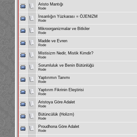
Aristo Mantığı
Rode
İnsanlığın Yüzkarası = ÖJENIZM
Rode
Mikroorganizmalar ve Bitkiler
Rode
Madde ve Evren
Rode
Mistisizm Nedir, Mistik Kimdir?
Rode
Sorumluluk ve Benin Bütünlüğü
Rode
Yaptırımın Tanımı
Rode
Yaptırım Fikrinin Eleştirisi
Rode
Aristoya Göre Adalet
Rode
Bütüncülük (Holizm)
Rode
Proudhona Göre Adalet
Rode