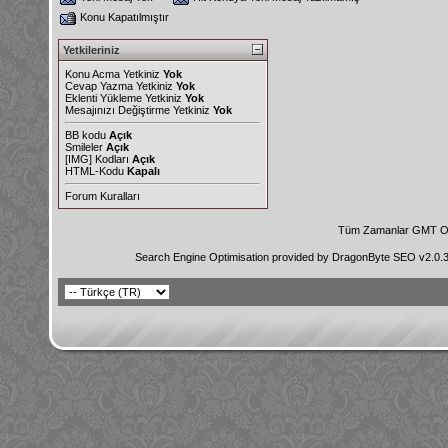
Konu Kapatılmıştır
Yetkileriniz
Konu Acma Yetkiniz
Yok
Cevap Yazma Yetkiniz
Yok
Eklenti Yükleme Yetkiniz
Yok
Mesajınızı Değiştirme Yetkiniz
Yok
BB kodu
Açık
Smileler
Açık
[IMG]
Kodları
Açık
HTML-Kodu
Kapalı
Forum Kuralları
Tüm Zamanlar GMT Ol
Search Engine Optimisation provided by
DragonByte SEO v2.0.36