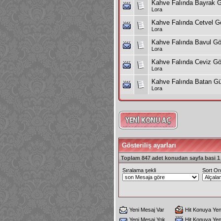
Kahve Falında Bayrak 
Lora
Kahve Falında Cetvel 
Lora
Kahve Falında Bavul G
Lora
Kahve Falında Ceviz G
Lora
Kahve Falında Batan G
Lora
Gösteriliş ayarları
Toplam 847 adet konudan sayfa basi 1 i
Sıralama şekli
Sort Or
Yeni Mesaj Var
Hit Konuya Yen
Yeni Mesaj Yok
Hit Konuya Ye