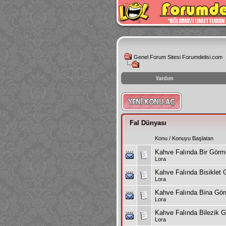
Genel Forum Sitesi Forumdelisi.com
Yardım
instagram
izlenme
hilesi
Fal Dünyası
Konu
/
Konuyu Başlatan
Kahve Falında Bir Gör
Lora
Kahve Falında Bisiklet
Lora
Kahve Falında Bina Gö
Lora
Kahve Falında Bilezik 
Lora