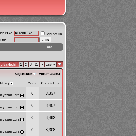
lanıcı Adı
Beni hatırla
reniz
Ara
43 Sayfadan
1
2
3
11
>
Last
»
Seçenekler
Forum arama
 Mesaj
Cevap
Görüntüleme
0
3,337
n yazan
Lora
0
3,407
n yazan
Lora
0
3,492
n yazan
Lora
0
3,308
n yazan
Lora