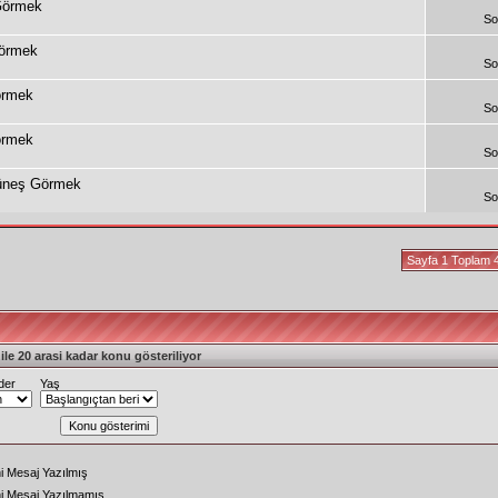
Görmek
So
Görmek
So
örmek
So
örmek
So
üneş Görmek
So
Sayfa 1 Toplam 
le 20 arasi kadar konu gösteriliyor
der
Yaş
i Mesaj Yazılmış
ni Mesaj Yazılmamış