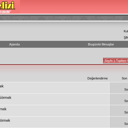
Kul
Şif
Ajanda
Bugünki Mesajlar
Sayfa 1 Toplam 
Değerlendirme
Son
mek
So
 Görmek
So
rmek
So
Görmek
So