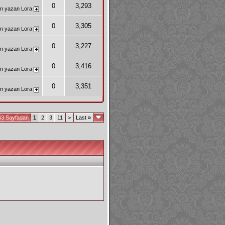
0
3,293
n yazan
Lora
0
3,305
n yazan
Lora
0
3,227
n yazan
Lora
0
3,416
n yazan
Lora
0
3,351
n yazan
Lora
43 Sayfadan
1
2
3
11
>
Last
»