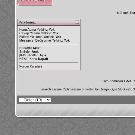
«
önceki Kon
Yetkileriniz
Konu Acma Yetkiniz
Yok
Cevap Yazma Yetkiniz
Yok
Eklenti Yükleme Yetkiniz
Yok
Mesajınızı Değiştirme Yetkiniz
Yok
BB kodu
Açık
Smileler
Açık
[IMG]
Kodları
Açık
HTML-Kodu
Kapalı
Forum Kuralları
Tüm Zamanlar GMT Ol
Search Engine Optimisation provided by
DragonByte SEO v2.0.36