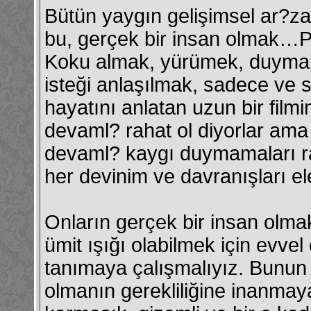
Bütün yaygın gelişimsel ar?za g
bu, gerçek bir insan olmak…Pe
Koku almak, yürümek, duyma
isteği anlaşılmak, sadece ve s
hayatını anlatan uzun bir filmi
devaml? rahat ol diyorlar ama 
devaml? kaygı duymamaları rah
her devinim ve davranışları eleş
Onların gerçek bir insan olmak
ümit ışığı olabilmek için evvel
tanımaya çalışmalıyız. Bunun 
olmanın gerekliliğine inanmaya