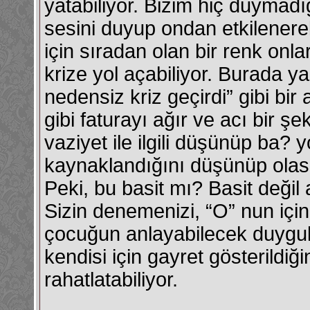
yatabiliyor. Bizim hiç duymad
sesini duyup ondan etkilenerek
için sıradan olan bir renk onla
krize yol açabiliyor. Burada 
nedensiz kriz geçirdi” gibi bi
gibi faturayı ağır ve acı bir 
vaziyet ile ilgili düşünüp ba?
kaynaklandığını düşünüp olas?
Peki, bu basit mı? Basit değ
Sizin denemenizi, “O” nun için
çocuğun anlayabilecek duygula
kendisi için gayret gösterildiğ
rahatlatabiliyor.