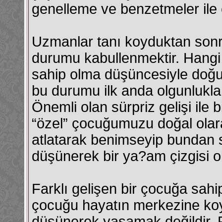
genelleme ve benzetmeler ile ç
Uzmanlar tanı koyduktan sonra
durumu kabullenmektir. Hangi a
sahip olma düşüncesiyle doğum
bu durumu ilk anda olgunlukla 
Önemli olan sürpriz gelişi ile 
“özel” çocuğumuzu doğal olar
atlatarak benimseyip bundan s
düşünerek bir ya?am çizgisi o
Farklı gelişen bir çocuğa sa
çocuğu hayatın merkezine ko
düşünerek yaşamak değildir. F