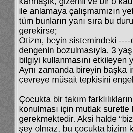
karmaşık, gizemli ve bir o kad
ile anlamaya çalışmamızın ye
tüm bunların yanı sıra bu dur
gerekirse;
Otizm, beyin sistemindeki ----
dengenin bozulmasıyla, 3 yaş
bilgiyi kullanmasını etkileyen 
Aynı zamanda bireyin başka ins
çevreye müsait tepkisini enge
Çocukta bir takım farklılıkla
konulması için mutlak suretl
gerekmektedir. Aksi halde “bi
şey olmaz, bu çocukta bizim kı