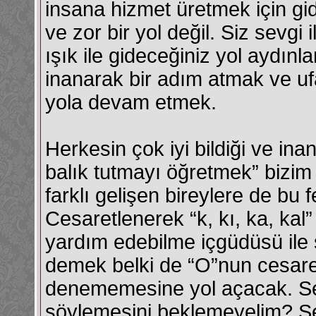
insana hizmet üretmek için gi
ve zor bir yol değil. Siz sevgi 
ışık ile gideceğiniz yol aydın
inanarak bir adım atmak ve ufa
yola devam etmek.
Herkesin çok iyi bildiği ve in
balık tutmayı öğretmek” bizim
farklı gelişen bireylere de bu f
Cesaretlenerek “k, kı, ka, kal”
yardım edebilme içgüdüsü il
demek belki de “O”nun cesaret
denememesine yol açacak. Se
söylemesini beklemeyelim? S