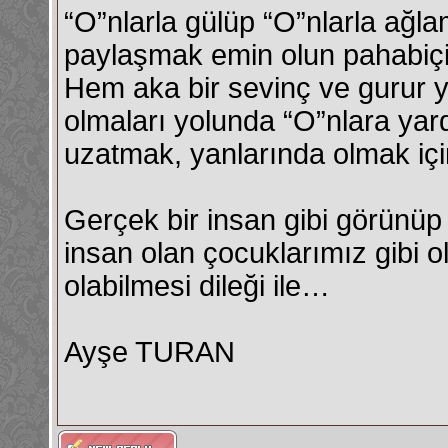
“O”nlarla gülüp “O”nlarla ağl
paylaşmak emin olun pahabiçil
Hem aka bir sevinç ve gurur 
olmaları yolunda “O”nlara yard
uzatmak, yanlarında olmak içi
Gerçek bir insan gibi görünüp 
insan olan çocuklarımız gibi o
olabilmesi dileği ile…
Ayşe TURAN