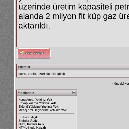
üzerinde üretim kapasiteli petr
alanda 2 milyon fit küp gaz ür
aktarıldı.
Etiketler
petrol
,
varilin
,
üzerinde
,
bin
,
günlük
«
önceki Kon
Yetkileriniz
Konu Acma Yetkiniz
Yok
Cevap Yazma Yetkiniz
Yok
Eklenti Yükleme Yetkiniz
Yok
Mesajınızı Değiştirme Yetkiniz
Yok
BB kodu
Açık
Smileler
Açık
[IMG]
Kodları
Açık
HTML-Kodu
Kapalı