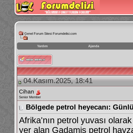
Genel Forum Sitesi Forumdelisi.com
Yardım
Ajanda
instagram
izlenme
hilesi
04.Kasım.2025, 18:41
Cihan
Senior Member
Bölgede petrol heyecanı: Günlük
Afrika'nın petrol yuvası olara
yer alan Gadamis petrol havza