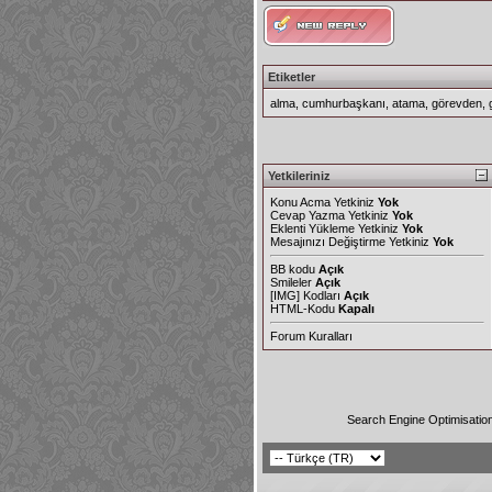
Etiketler
alma
,
cumhurbaşkanı
,
atama
,
görevden
,
Yetkileriniz
Konu Acma Yetkiniz
Yok
Cevap Yazma Yetkiniz
Yok
Eklenti Yükleme Yetkiniz
Yok
Mesajınızı Değiştirme Yetkiniz
Yok
BB kodu
Açık
Smileler
Açık
[IMG]
Kodları
Açık
HTML-Kodu
Kapalı
Forum Kuralları
Search Engine Optimisatio