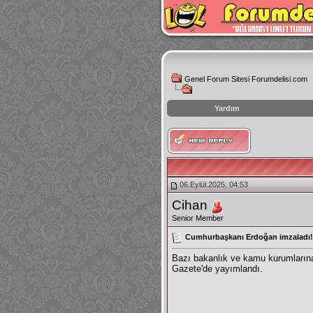
Genel Forum Sitesi Forumdelisi.com
Yardım
instagram
izlenme
hilesi
06.Eylül.2025, 04:53
Cihan
Senior Member
Cumhurbaşkanı Erdoğan imzaladı! 
Bazı bakanlık ve kamu kurumlarına
Gazete'de yayımlandı.