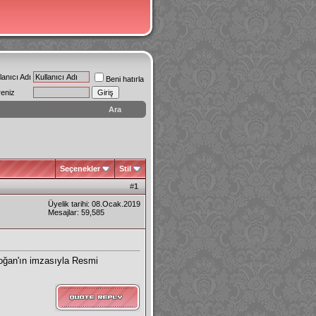
lanıcı Adı
Beni hatırla
reniz
Ara
Seçenekler
Stil
#
1
Üyelik tarihi: 08.Ocak.2019
Mesajlar: 59,585
oğan'ın imzasıyla Resmi