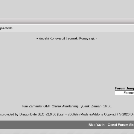
gazetede
«
önceki Konuya git
|
sonraki Konuya git
»
Forum Jum
Tüm Zamanlar GMT Olarak Ayarlanmış. Şuanki Zaman:
16:58
.
n provided by
DragonByte SEO v2.0.36 (Lite)
-
vBulletin Mods & Addons
Copyright © 2026 Dr
Bize Yazin
-
Genel Forum Sit