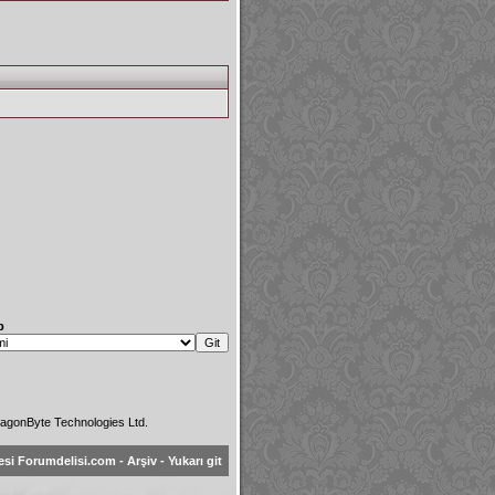
p
agonByte Technologies Ltd.
esi Forumdelisi.com
-
Arşiv
-
Yukarı git