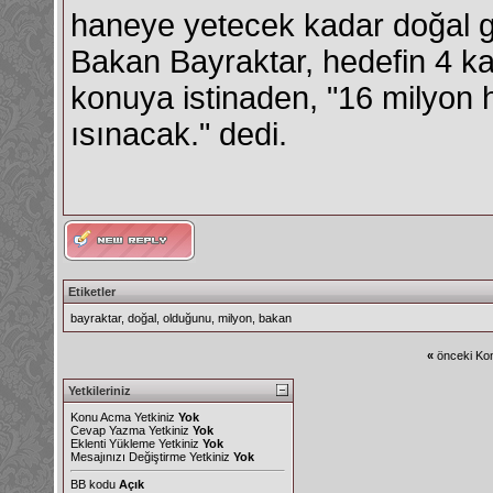
haneye yetecek kadar doğal ga
Bakan Bayraktar, hedefin 4 ka
konuya istinaden, "16 milyon 
ısınacak." dedi.
Etiketler
bayraktar
,
doğal
,
olduğunu
,
milyon
,
bakan
«
önceki Kon
Yetkileriniz
Konu Acma Yetkiniz
Yok
Cevap Yazma Yetkiniz
Yok
Eklenti Yükleme Yetkiniz
Yok
Mesajınızı Değiştirme Yetkiniz
Yok
BB kodu
Açık