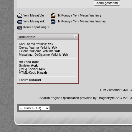
Yeni Mesaj Var
Hit Konuya Yeni Mesaj Yazılmış
Yeni Mesaj Yok
Hit Konuya Yeni Mesaj Yazılmamış
Konu Kapatılmıştır
Yetkileriniz
Konu Acma Yetkiniz
Yok
Cevap Yazma Yetkiniz
Yok
Eklenti Yükleme Yetkiniz
Yok
Mesajınızı Değiştirme Yetkiniz
Yok
BB kodu
Açık
Smileler
Açık
[IMG]
Kodları
Açık
HTML-Kodu
Kapalı
Forum Kuralları
Tüm Zamanlar GMT Ol
Search Engine Optimisation provided by
DragonByte SEO v2.0.36