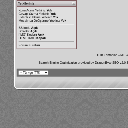
Yetkileriniz
Konu Acma Yetkiniz
Yok
Cevap Yazma Yetkiniz
Yok
Eklenti Yükleme Yetkiniz
Yok
Mesajınızı Değiştirme Yetkiniz
Yok
BB kodu
Açık
Smileler
Açık
[IMG]
Kodları
Açık
HTML-Kodu
Kapalı
Forum Kuralları
Tüm Zamanlar GMT Ol
Search Engine Optimisation provided by
DragonByte SEO v2.0.36