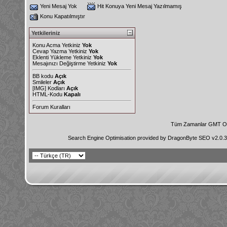
Yeni Mesaj Yok
Hit Konuya Yeni Mesaj Yazılmamış
Konu Kapatılmıştır
Yetkileriniz
Konu Acma Yetkiniz
Yok
Cevap Yazma Yetkiniz
Yok
Eklenti Yükleme Yetkiniz
Yok
Mesajınızı Değiştirme Yetkiniz
Yok
BB kodu
Açık
Smileler
Açık
[IMG]
Kodları
Açık
HTML-Kodu
Kapalı
Forum Kuralları
Tüm Zamanlar GMT Ol
Search Engine Optimisation provided by
DragonByte SEO v2.0.36