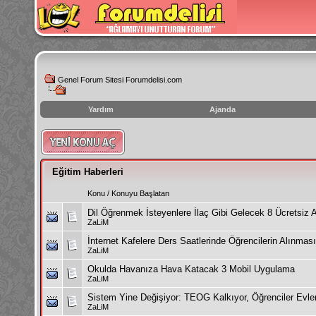
Genel Forum Sitesi Forumdelisi.com
Yardım
Ajanda
instagram
izlenme
hilesi
Eğitim Haberleri
Konu
/
Konuyu Başlatan
Dil Öğrenmek İsteyenlere İlaç Gibi Gelecek 8 Ücretsiz 
ZaLiM
İnternet Kafelere Ders Saatlerinde Öğrencilerin Alınmas
ZaLiM
Okulda Havanıza Hava Katacak 3 Mobil Uygulama
ZaLiM
Sistem Yine Değişiyor: TEOG Kalkıyor, Öğrenciler Evle
ZaLiM