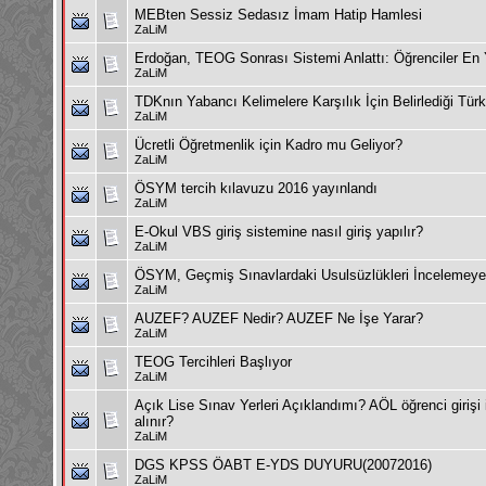
MEBten Sessiz Sedasız İmam Hatip Hamlesi
ZaLiM
Erdoğan, TEOG Sonrası Sistemi Anlattı: Öğrenciler En
ZaLiM
TDKnın Yabancı Kelimelere Karşılık İçin Belirlediği Türk
ZaLiM
Ücretli Öğretmenlik için Kadro mu Geliyor?
ZaLiM
ÖSYM tercih kılavuzu 2016 yayınlandı
ZaLiM
E-Okul VBS giriş sistemine nasıl giriş yapılır?
ZaLiM
ÖSYM, Geçmiş Sınavlardaki Usulsüzlükleri İncelemeye
ZaLiM
AUZEF? AUZEF Nedir? AUZEF Ne İşe Yarar?
ZaLiM
TEOG Tercihleri Başlıyor
ZaLiM
Açık Lise Sınav Yerleri Açıklandımı? AÖL öğrenci girişi il
alınır?
ZaLiM
DGS KPSS ÖABT E-YDS DUYURU(20072016)
ZaLiM