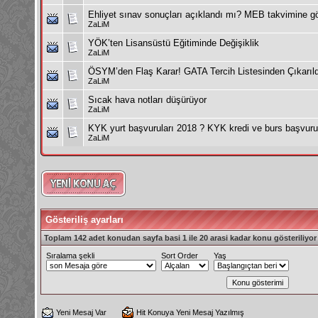
Ehliyet sınav sonuçları açıklandı mı? MEB takvimine g
ZaLiM
YÖK’ten Lisansüstü Eğitiminde Değişiklik
ZaLiM
ÖSYM’den Flaş Karar! GATA Tercih Listesinden Çıkarıld
ZaLiM
Sıcak hava notları düşürüyor
ZaLiM
KYK yurt başvuruları 2018 ? KYK kredi ve burs başvuru t
ZaLiM
Gösteriliş ayarları
Toplam 142 adet konudan sayfa basi 1 ile 20 arasi kadar konu gösteriliyor
Sıralama şekli
Sort Order
Yaş
Yeni Mesaj Var
Hit Konuya Yeni Mesaj Yazılmış