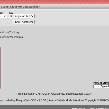
 0 arasi kadar konu gösteriliyor
der
Yaş
i Mesaj Yazılmış
ni Mesaj Yazılmamış
Forum Jum
Tüm Zamanlar GMT Olarak Ayarlanmış. Şuanki Zaman:
12:06
.
n provided by
DragonByte SEO v2.0.36 (Lite)
-
vBulletin Mods & Addons
Copyright © 2026 Dr
Bize Yazin
-
Genel Forum Sit