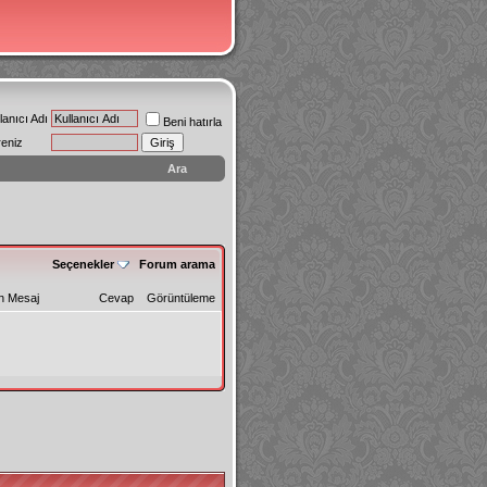
lanıcı Adı
Beni hatırla
reniz
Ara
Seçenekler
Forum arama
n Mesaj
Cevap
Görüntüleme