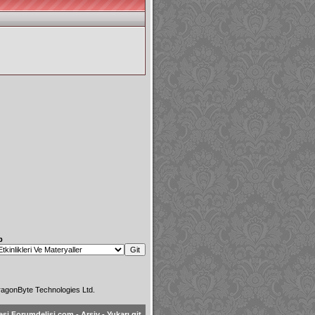
p
agonByte Technologies Ltd.
esi Forumdelisi.com
-
Arşiv
-
Yukarı git