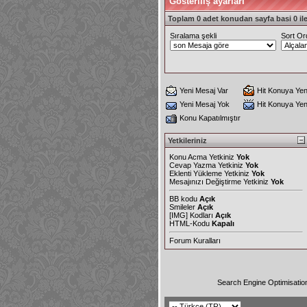
Gösteriliş ayarları
Toplam 0 adet konudan sayfa basi 0 ile
Sıralama şekli
Sort Or
Yeni Mesaj Var
Hit Konuya Yen
Yeni Mesaj Yok
Hit Konuya Ye
Konu Kapatılmıştır
Yetkileriniz
Konu Acma Yetkiniz
Yok
Cevap Yazma Yetkiniz
Yok
Eklenti Yükleme Yetkiniz
Yok
Mesajınızı Değiştirme Yetkiniz
Yok
BB kodu
Açık
Smileler
Açık
[IMG]
Kodları
Açık
HTML-Kodu
Kapalı
Forum Kuralları
Search Engine Optimisatio