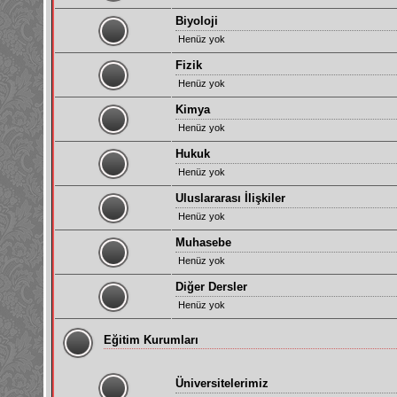
Biyoloji
Henüz yok
Fizik
Henüz yok
Kimya
Henüz yok
Hukuk
Henüz yok
Uluslararası İlişkiler
Henüz yok
Muhasebe
Henüz yok
Diğer Dersler
Henüz yok
Eğitim Kurumları
Üniversitelerimiz