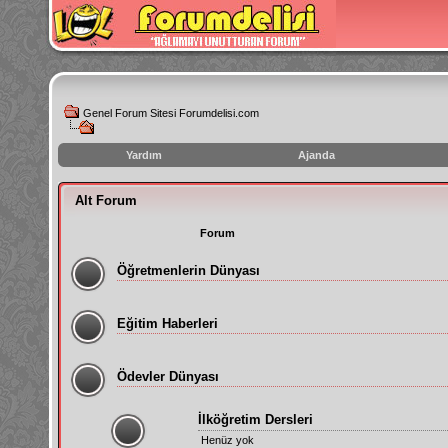
Genel Forum Sitesi Forumdelisi.com
Yardım
Ajanda
instagram
Alt Forum
izlenme
hilesi
Forum
Öğretmenlerin Dünyası
Eğitim Haberleri
Ödevler Dünyası
İlköğretim Dersleri
Henüz yok