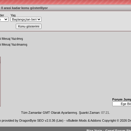
 0 arasi kadar konu gösteriliyor
der
Yaş
i Mesaj Yazılmış
ni Mesaj Yazılmamış
Forum Jum
Tüm Zamanlar GMT Olarak Ayarlanmış. Şuanki Zaman:
07:21
.
n provided by
DragonByte SEO v2.0.36 (Lite)
-
vBulletin Mods & Addons
Copyright © 2026 Dr
Bize Yazin
-
Genel Forum Sit