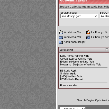
Gösteriliş ayarları
Toplam 0 adet konudan sayfa basi 0 ile
Sıralama şekli
Sort Or
Yeni Mesaj Var
Hit Konuya Yen
Yeni Mesaj Yok
Hit Konuya Ye
Konu Kapatılmıştır
Yetkileriniz
Konu Acma Yetkiniz
Yok
Cevap Yazma Yetkiniz
Yok
Eklenti Yükleme Yetkiniz
Yok
Mesajınızı Değiştirme Yetkiniz
Yok
BB kodu
Açık
Smileler
Açık
[IMG]
Kodları
Açık
HTML-Kodu
Kapalı
Forum Kuralları
Search Engine Optimisatio