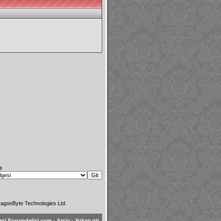
p
agonByte Technologies Ltd.
esi Forumdelisi.com
-
Arşiv
-
Yukarı git