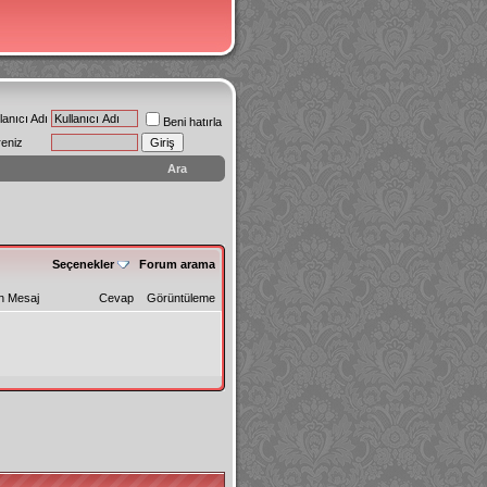
lanıcı Adı
Beni hatırla
reniz
Ara
Seçenekler
Forum arama
n Mesaj
Cevap
Görüntüleme