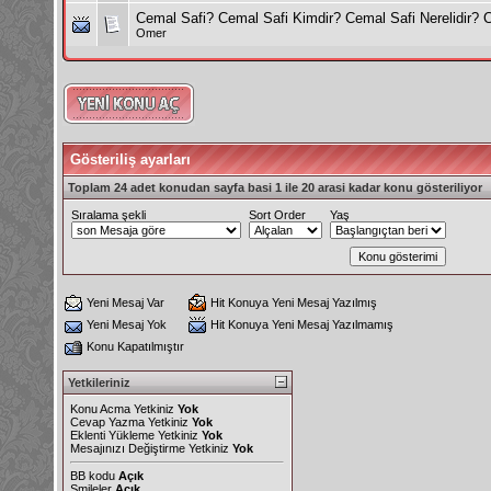
Cemal Safi? Cemal Safi Kimdir? Cemal Safi Nerelidir? C
Omer
Gösteriliş ayarları
Toplam 24 adet konudan sayfa basi 1 ile 20 arasi kadar konu gösteriliyor
Sıralama şekli
Sort Order
Yaş
Yeni Mesaj Var
Hit Konuya Yeni Mesaj Yazılmış
Yeni Mesaj Yok
Hit Konuya Yeni Mesaj Yazılmamış
Konu Kapatılmıştır
Yetkileriniz
Konu Acma Yetkiniz
Yok
Cevap Yazma Yetkiniz
Yok
Eklenti Yükleme Yetkiniz
Yok
Mesajınızı Değiştirme Yetkiniz
Yok
BB kodu
Açık
Smileler
Açık