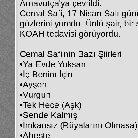
Arnavutça'ya çevrildi.
Cemal Safi, 17 Nisan Salı gün
gözlerini yumdu. Ünlü şair, bi
KOAH tedavisi görüyordu.
Cemal Safi'nin Bazı Şiirleri
•Ya Evde Yoksan
•İç Benim İçin
•Ayşen
•Vurgun
•Tek Hece (Aşk)
•Sende Kalmış
•İmkansız (Rüyalarım Olmasa)
•Aheste