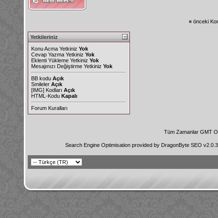
«
önceki Kon
Yetkileriniz
Konu Acma Yetkiniz
Yok
Cevap Yazma Yetkiniz
Yok
Eklenti Yükleme Yetkiniz
Yok
Mesajınızı Değiştirme Yetkiniz
Yok
BB kodu
Açık
Smileler
Açık
[IMG]
Kodları
Açık
HTML-Kodu
Kapalı
Forum Kuralları
Tüm Zamanlar GMT Ol
Search Engine Optimisation provided by
DragonByte SEO v2.0.36