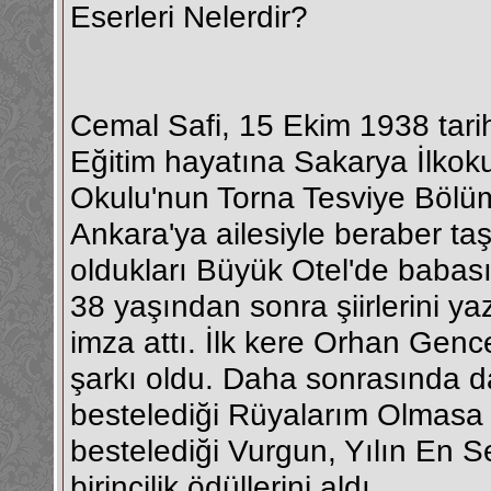
Eserleri Nelerdir?
Cemal Safi, 15 Ekim 1938 tar
Eğitim hayatına Sakarya İlkok
Okulu'nun Torna Tesviye Bölü
Ankara'ya ailesiyle beraber taş
oldukları Büyük Otel'de babasıy
38 yaşından sonra şiirlerini ya
imza attı. İlk kere Orhan Gence
şarkı oldu. Daha sonrasında 
bestelediği Rüyalarım Olmasa 
bestelediği Vurgun, Yılın En S
birincilik ödüllerini aldı.