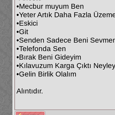
•Mecbur muyum Ben
•Yeter Artık Daha Fazla Üzem
•Eskici
•Git
•Senden Sadece Beni Sevmeni
•Telefonda Sen
•Bırak Beni Gideyim
•Kılavuzum Karga Çıktı Neyle
•Gelin Birlik Olalım
Alıntıdır.