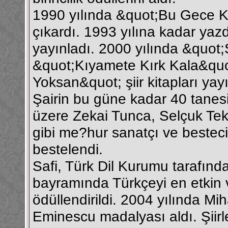
1990 yılında &quot;Bu Gece Ka
çıkardı. 1993 yılına kadar yazdı
yayınladı. 2000 yılında &quot
&quot;Kıyamete Kırk Kala&quo
Yoksan&quot; şiir kitapları yay
Şairin bu güne kadar 40 tane
üzere Zekai Tunca, Selçuk Te
gibi me?hur sanatçı ve bestecil
bestelendi.
Safi, Türk Dil Kurumu tarafında
bayramında Türkçeyi en etkin v
ödüllendirildi. 2004 yılında 
Eminescu madalyası aldı. Şiir