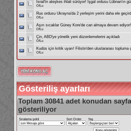
İsrail'in ateşkes ihlali sürüyor! İşgal ordusu Lübnan'ın gü
OfLu
Rus ordusu Ukrayna'da 2 yerleşim yerini daha ele geçird
OfLu
Aşırı sıcaklar Güney Kore'de can almaya devam ediyor! 
OfLu
Çin, ABD'ye yönelik yeni düzenlemelerini açıkladı
OfLu
Kudüs için kritik uyarı! Filistin'den uluslararası topluma 
OfLu
Gösteriliş ayarları
Toplam 30841 adet konudan sayfa 
gösteriliyor
Sıralama şekli
Sort Order
Yaş