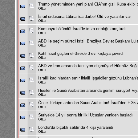
Trump yönetiminden yeni plan! CIA'nın gizli Küba ekibi o
OfLu
İsrail ordusuna Lübnan'da darbe! Ölü ve yaralılar var
OfLu
Kamuoyu bölündü! İsrail'le imza ortalığı karıştırdı
OfLu
ABD ile seçim süreci krizi! Brezilya Devlet Başkanı Lula
OfLu
Katil İsrail güçleri el-Bire'de 3 evi kışlaya çevirdi
OfLu
ABD ve İran arasında tansiyon düşmüyor! Hürmüz Boğaz
OfLu
İsrailli kadınlardan sınır ihlali! İşgalciler gözünü Lübnan'a
OfLu
Husiler ile Suudi Arabistan arasında gerilim sürüyor! Riy
OfLu
Önce Türkiye ardından Suudi Arabistan! İsrail'den F-35 ve
OfLu
Suriye'de 14 yıl sonra bir ilk! Uçuşlar yeniden başladı
OfLu
Londra'da bıçaklı saldırıda 4 kişi yaralandı
OfLu