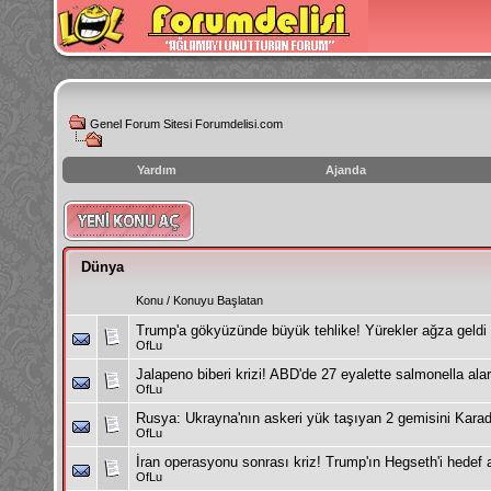
Genel Forum Sitesi Forumdelisi.com
Yardım
Ajanda
instagram
izlenme
hilesi
Dünya
Konu
/
Konuyu Başlatan
Trump'a gökyüzünde büyük tehlike! Yürekler ağza geldi
OfLu
Jalapeno biberi krizi! ABD'de 27 eyalette salmonella alar
OfLu
Rusya: Ukrayna'nın askeri yük taşıyan 2 gemisini Karad
OfLu
İran operasyonu sonrası kriz! Trump'ın Hegseth'i hedef a
OfLu