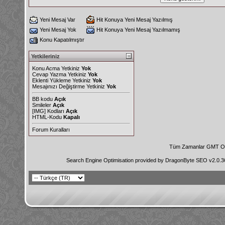
Yeni Mesaj Var
Hit Konuya Yeni Mesaj Yazılmış
Yeni Mesaj Yok
Hit Konuya Yeni Mesaj Yazılmamış
Konu Kapatılmıştır
Yetkileriniz
Konu Acma Yetkiniz
Yok
Cevap Yazma Yetkiniz
Yok
Eklenti Yükleme Yetkiniz
Yok
Mesajınızı Değiştirme Yetkiniz
Yok
BB kodu
Açık
Smileler
Açık
[IMG]
Kodları
Açık
HTML-Kodu
Kapalı
Forum Kuralları
Tüm Zamanlar GMT Ol
Search Engine Optimisation provided by
DragonByte SEO v2.0.36