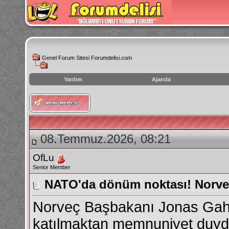
Genel Forum Sitesi Forumdelisi.com
Yardım
Ajanda
instagram
izlenme
hilesi
08.Temmuz.2026, 08:21
OfLu
Senior Member
NATO'da dönüm noktası! Norveç:
Norveç Başbakanı Jonas Gahr
katılmaktan memnuniyet duydukl