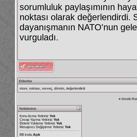
sorumluluk paylaşımının haya
noktası olarak değerlendirdi. 
dayanışmanın NATO'nun gelece
vurguladı.
Etiketler
store
,
noktası
,
norveç
,
dönüm
,
değerlendirdi
«
önceki Kon
Yetkileriniz
Konu Acma Yetkiniz
Yok
Cevap Yazma Yetkiniz
Yok
Eklenti Yükleme Yetkiniz
Yok
Mesajınızı Değiştirme Yetkiniz
Yok
BB kodu
Açık