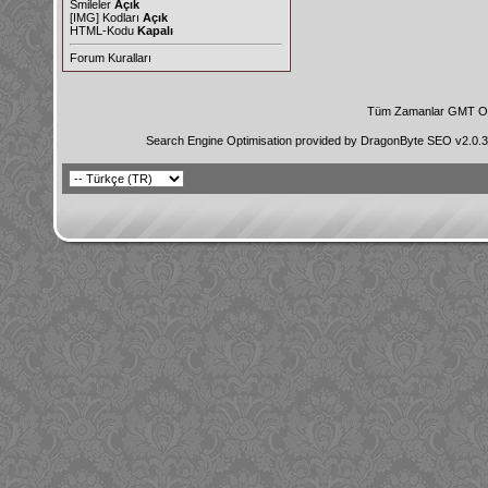
Smileler
Açık
[IMG]
Kodları
Açık
HTML-Kodu
Kapalı
Forum Kuralları
Tüm Zamanlar GMT Ol
Search Engine Optimisation provided by
DragonByte SEO v2.0.36