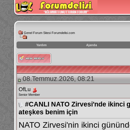
Genel Forum Sitesi Forumdelisi.com
Yardım
Ajanda
instagram
izlenme
hilesi
08.Temmuz.2026, 08:21
OfLu
Senior Member
#CANLI NATO Zirvesi'nde ikinci 
ateşkes benim için
NATO Zirvesi'nin ikinci günün