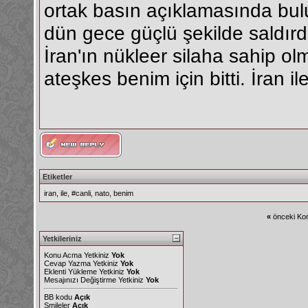
ortak basın açıklamasında bu
dün gece güçlü şekilde saldırd
İran'ın nükleer silaha sahip ol
ateşkes benim için bitti. İran 
Etiketler
iran
,
ile
,
#canli
,
nato
,
benim
«
önceki Kon
Yetkileriniz
Konu Acma Yetkiniz
Yok
Cevap Yazma Yetkiniz
Yok
Eklenti Yükleme Yetkiniz
Yok
Mesajınızı Değiştirme Yetkiniz
Yok
BB kodu
Açık
Smileler
Açık