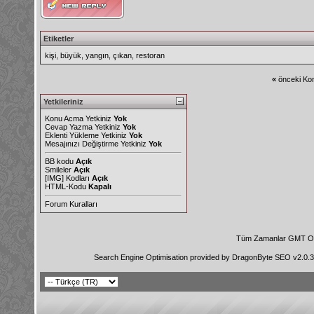
Etiketler
kişi
,
büyük
,
yangın
,
çıkan
,
restoran
«
önceki Kon
Yetkileriniz
Konu Acma Yetkiniz
Yok
Cevap Yazma Yetkiniz
Yok
Eklenti Yükleme Yetkiniz
Yok
Mesajınızı Değiştirme Yetkiniz
Yok
BB kodu
Açık
Smileler
Açık
[IMG]
Kodları
Açık
HTML-Kodu
Kapalı
Forum Kuralları
Tüm Zamanlar GMT Ol
Search Engine Optimisation provided by
DragonByte SEO v2.0.36