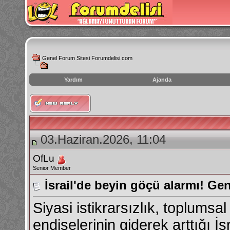
Genel Forum Sitesi Forumdelisi.com
Yardım
Ajanda
instagram
izlenme
hilesi
03.Haziran.2026, 11:04
OfLu
Senior Member
İsrail'de beyin göçü alarmı! Gen
Siyasi istikrarsızlık, toplums
endişelerinin giderek arttığı İs