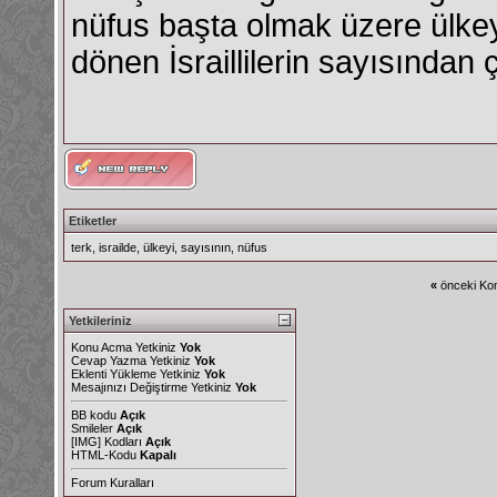
nüfus başta olmak üzere ülkeyi
dönen İsraillilerin sayısından ç
Etiketler
terk
,
israilde
,
ülkeyi
,
sayısının
,
nüfus
«
önceki Kon
Yetkileriniz
Konu Acma Yetkiniz
Yok
Cevap Yazma Yetkiniz
Yok
Eklenti Yükleme Yetkiniz
Yok
Mesajınızı Değiştirme Yetkiniz
Yok
BB kodu
Açık
Smileler
Açık
[IMG]
Kodları
Açık
HTML-Kodu
Kapalı
Forum Kuralları