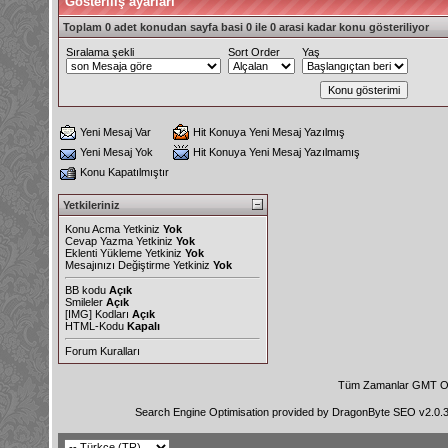
Gösteriliş ayarları
Toplam 0 adet konudan sayfa basi 0 ile 0 arasi kadar konu gösteriliyor
Sıralama şekli
Sort Order
Yaş
Yeni Mesaj Var
Hit Konuya Yeni Mesaj Yazılmış
Yeni Mesaj Yok
Hit Konuya Yeni Mesaj Yazılmamış
Konu Kapatılmıştır
Yetkileriniz
Konu Acma Yetkiniz
Yok
Cevap Yazma Yetkiniz
Yok
Eklenti Yükleme Yetkiniz
Yok
Mesajınızı Değiştirme Yetkiniz
Yok
BB kodu
Açık
Smileler
Açık
[IMG]
Kodları
Açık
HTML-Kodu
Kapalı
Forum Kuralları
Tüm Zamanlar GMT Ol
Search Engine Optimisation provided by
DragonByte SEO v2.0.36