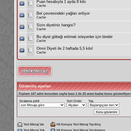
Puan hesabıyla 1 ayda 8 kilo
Cache
Bel çevresindeki yağları eritiyor
Cache
Sizin diyetiniz hangisi?
Cache
Bu diyet göbeği eritmek isteyenler için birebir
Cache
Omni Diyeti ile 2 haftada 5,5 kilo!
Cache
Gösteriliş ayarları
Toplam 107 adet konudan sayfa basi 1 ile 20 arasi kadar konu gösteriliyor
Sıralama şekli
Sort Order
Yaş
Yeni Mesaj Var
Hit Konuya Yeni Mesaj Yazılmış
Yeni Mesaj Yok
Hit Konuya Yeni Mesaj Yazılmamış