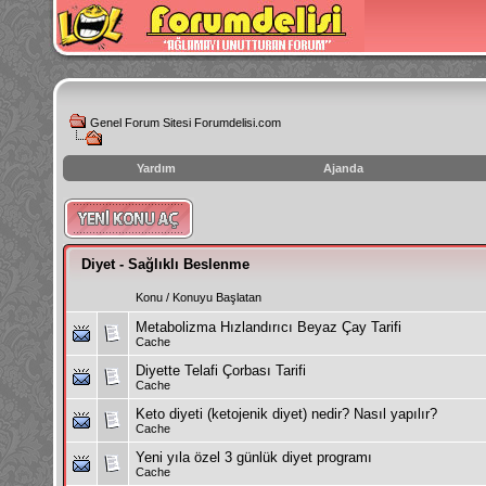
Genel Forum Sitesi Forumdelisi.com
Yardım
Ajanda
instagram
izlenme
hilesi
Diyet - Sağlıklı Beslenme
Konu
/
Konuyu Başlatan
Metabolizma Hızlandırıcı Beyaz Çay Tarifi
Cache
Diyette Telafi Çorbası Tarifi
Cache
Keto diyeti (ketojenik diyet) nedir? Nasıl yapılır?
Cache
Yeni yıla özel 3 günlük diyet programı
Cache