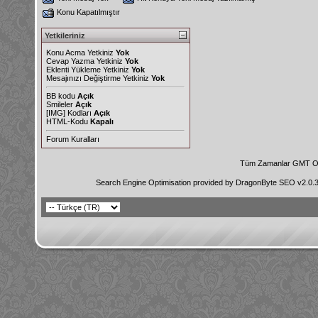
Konu Kapatılmıştır
Yetkileriniz
Konu Acma Yetkiniz
Yok
Cevap Yazma Yetkiniz
Yok
Eklenti Yükleme Yetkiniz
Yok
Mesajınızı Değiştirme Yetkiniz
Yok
BB kodu
Açık
Smileler
Açık
[IMG]
Kodları
Açık
HTML-Kodu
Kapalı
Forum Kuralları
Tüm Zamanlar GMT Ol
Search Engine Optimisation provided by
DragonByte SEO v2.0.36