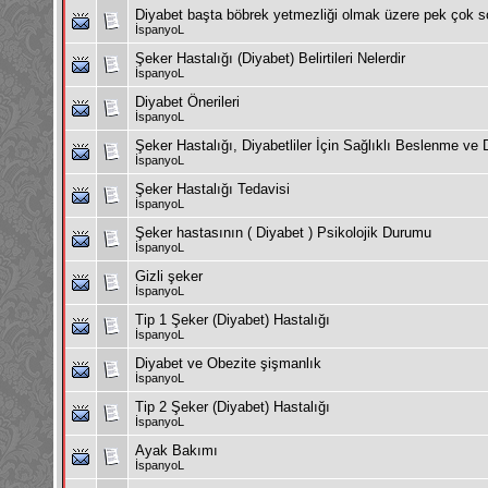
Diyabet başta böbrek yetmezliği olmak üzere pek çok sor
İspanyoL
Şeker Hastalığı (Diyabet) Belirtileri Nelerdir
İspanyoL
Diyabet Önerileri
İspanyoL
Şeker Hastalığı, Diyabetliler İçin Sağlıklı Beslenme ve 
İspanyoL
Şeker Hastalığı Tedavisi
İspanyoL
Şeker hastasının ( Diyabet ) Psikolojik Durumu
İspanyoL
Gizli şeker
İspanyoL
Tip 1 Şeker (Diyabet) Hastalığı
İspanyoL
Diyabet ve Obezite şişmanlık
İspanyoL
Tip 2 Şeker (Diyabet) Hastalığı
İspanyoL
Ayak Bakımı
İspanyoL