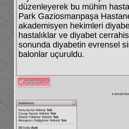
düzenleyerek bu mühim hastal
Park Gaziosmanpaşa Hastanesi
akademisyen hekimleri diyabet,
hastalıklar ve diyabet cerrahisi
sonunda diyabetin evrensel si
balonlar uçuruldu.
«
önceki Kon
Yetkileriniz
Konu Acma Yetkiniz
Yok
Cevap Yazma Yetkiniz
Yok
Eklenti Yükleme Yetkiniz
Yok
Mesajınızı Değiştirme Yetkiniz
Yok
BB kodu
Açık