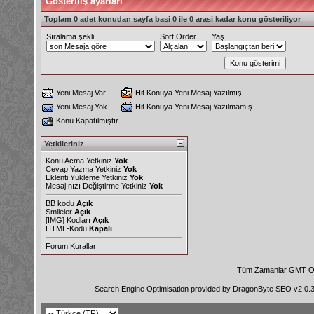
Gösteriliş ayarları
Toplam 0 adet konudan sayfa basi 0 ile 0 arasi kadar konu gösteriliyor
Sıralama şekli
Sort Order
Yaş
Yeni Mesaj Var
Hit Konuya Yeni Mesaj Yazılmış
Yeni Mesaj Yok
Hit Konuya Yeni Mesaj Yazılmamış
Konu Kapatılmıştır
Yetkileriniz
Konu Acma Yetkiniz
Yok
Cevap Yazma Yetkiniz
Yok
Eklenti Yükleme Yetkiniz
Yok
Mesajınızı Değiştirme Yetkiniz
Yok
BB kodu
Açık
Smileler
Açık
[IMG]
Kodları
Açık
HTML-Kodu
Kapalı
Forum Kuralları
Tüm Zamanlar GMT Ol
Search Engine Optimisation provided by
DragonByte SEO v2.0.36