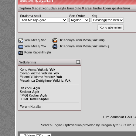
Gösteriliş ayarları
Toplam 0 adet konudan sayfa basi 0 ile 0 arasi kadar konu gösteriliyor
Sıralama şekli
Sort Order
Yaş
Yeni Mesaj Var
Hit Konuya Yeni Mesaj Yazılmış
Yeni Mesaj Yok
Hit Konuya Yeni Mesaj Yazılmamış
Konu Kapatılmıştır
Yetkileriniz
Konu Acma Yetkiniz
Yok
Cevap Yazma Yetkiniz
Yok
Eklenti Yükleme Yetkiniz
Yok
Mesajınızı Değiştirme Yetkiniz
Yok
BB kodu
Açık
Smileler
Açık
[IMG]
Kodları
Açık
HTML-Kodu
Kapalı
Forum Kuralları
Tüm Zamanlar GMT Ol
Search Engine Optimisation provided by
DragonByte SEO v2.0.36