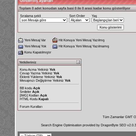
Gösteriliş ayarları
Toplam 0 adet konudan sayfa basi 0 ile 0 arasi kadar konu gösteriliyor
Sıralama şekli
Sort Order
Yaş
Yeni Mesaj Var
Hit Konuya Yeni Mesaj Yazılmış
Yeni Mesaj Yok
Hit Konuya Yeni Mesaj Yazılmamış
Konu Kapatılmıştır
Yetkileriniz
Konu Acma Yetkiniz
Yok
Cevap Yazma Yetkiniz
Yok
Eklenti Yükleme Yetkiniz
Yok
Mesajınızı Değiştirme Yetkiniz
Yok
BB kodu
Açık
Smileler
Açık
[IMG]
Kodları
Açık
HTML-Kodu
Kapalı
Forum Kuralları
Tüm Zamanlar GMT Ol
Search Engine Optimisation provided by
DragonByte SEO v2.0.36