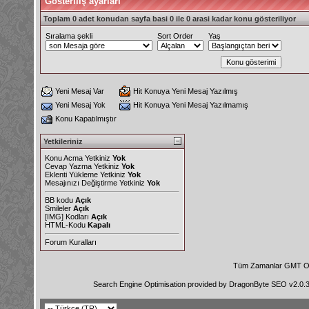
Gösteriliş ayarları
Toplam 0 adet konudan sayfa basi 0 ile 0 arasi kadar konu gösteriliyor
Sıralama şekli
Sort Order
Yaş
Yeni Mesaj Var
Hit Konuya Yeni Mesaj Yazılmış
Yeni Mesaj Yok
Hit Konuya Yeni Mesaj Yazılmamış
Konu Kapatılmıştır
Yetkileriniz
Konu Acma Yetkiniz
Yok
Cevap Yazma Yetkiniz
Yok
Eklenti Yükleme Yetkiniz
Yok
Mesajınızı Değiştirme Yetkiniz
Yok
BB kodu
Açık
Smileler
Açık
[IMG]
Kodları
Açık
HTML-Kodu
Kapalı
Forum Kuralları
Tüm Zamanlar GMT Ol
Search Engine Optimisation provided by
DragonByte SEO v2.0.36