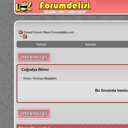
Genel Forum Sitesi Forumdelisi.com
Yardım
Ajanda
instagram
izlenme
hilesi
Coğrafya Bilimi
Konu
/
Konuyu Başlatan
Bu forumda henüz