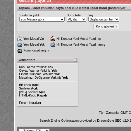
Gösteriliş ayarları
Toplam 0 adet konudan sayfa basi 0 ile 0 arasi kadar konu gösteriliyor
Sıralama şekli
Sort Order
Yaş
Yeni Mesaj Var
Hit Konuya Yeni Mesaj Yazılmış
Yeni Mesaj Yok
Hit Konuya Yeni Mesaj Yazılmamış
Konu Kapatılmıştır
Yetkileriniz
Konu Acma Yetkiniz
Yok
Cevap Yazma Yetkiniz
Yok
Eklenti Yükleme Yetkiniz
Yok
Mesajınızı Değiştirme Yetkiniz
Yok
BB kodu
Açık
Smileler
Açık
[IMG]
Kodları
Açık
HTML-Kodu
Kapalı
Forum Kuralları
Tüm Zamanlar GMT Ol
Search Engine Optimisation provided by
DragonByte SEO v2.0.36