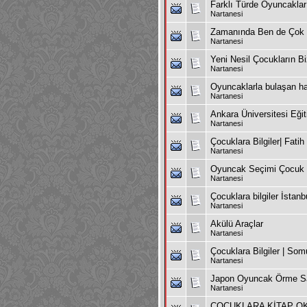
Farklı Türde Oyuncaklar
Nartanesi
Zamanında Ben de Çok 
Nartanesi
Yeni Nesil Çocukların Bi
Nartanesi
Oyuncaklarla bulaşan ha
Nartanesi
Ankara Üniversitesi Eği
Nartanesi
Çocuklara Bilgiler| Fati
Nartanesi
Oyuncak Seçimi Çocuk 
Nartanesi
Çocuklara bilgiler İstanb
Nartanesi
Akülü Araçlar
Nartanesi
Çocuklara Bilgiler | So
Nartanesi
Japon Oyuncak Örme S
Nartanesi
ÇOCUKLARA KİTAP OK