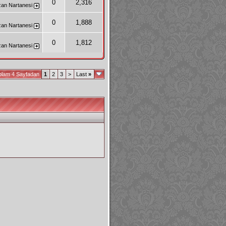
0
2,316
zan
Nartanesi
0
1,888
zan
Nartanesi
0
1,812
zan
Nartanesi
plam 4 Sayfadan
1
2
3
>
Last
»