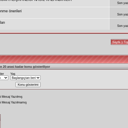
Son ya
enme önerileri
Son ya
arı
Son ya
Sayfa 1 To
e 20 arasi kadar konu gösteriliyor
der
Yaş
i Mesaj Yazılmış
ni Mesaj Yazılmamış