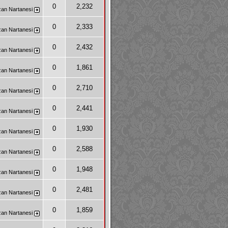
0
2,232
zan
Nartanesi
0
2,333
zan
Nartanesi
0
2,432
zan
Nartanesi
0
1,861
zan
Nartanesi
0
2,710
zan
Nartanesi
0
2,441
zan
Nartanesi
0
1,930
zan
Nartanesi
0
2,588
zan
Nartanesi
0
1,948
zan
Nartanesi
0
2,481
zan
Nartanesi
0
1,859
zan
Nartanesi