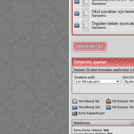
Nartanesi
Okul çocukları için besl
Nartanesi
Örgüden bebek oyuncakl
Nartanesi
Gösteriliş ayarları
Toplam 75 adet konudan sayfa basi 1 il
Sıralama şekli
Sort Or
Yeni Mesaj Var
Hit Konuya Yen
Yeni Mesaj Yok
Hit Konuya Ye
Konu Kapatılmıştır
Yetkileriniz
Konu Acma Yetkiniz
Yok
Cevap Yazma Yetkiniz
Yok