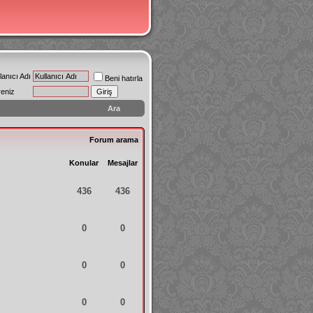
lanıcı Adı
Beni hatırla
reniz
Ara
Forum arama
Konular
Mesajlar
436
436
0
0
0
0
0
0