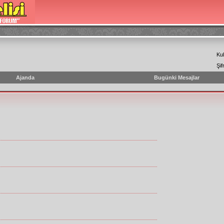
Kul
Şif
Ajanda
Bugünki Mesajlar