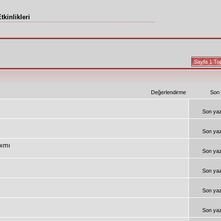
kinlikleri
Sayfa 1 To
Değerlendirme
Son
Son ya
Son ya
pımı
Son ya
Son ya
Son ya
Son ya