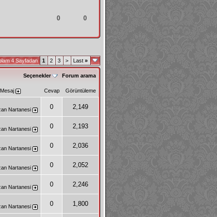
0
0
plam 4 Sayfadan
1
2
3
>
Last
»
Seçenekler
Forum arama
 Mesaj
Cevap
Görüntüleme
0
2,149
zan
Nartanesi
0
2,193
zan
Nartanesi
0
2,036
zan
Nartanesi
0
2,052
zan
Nartanesi
0
2,246
zan
Nartanesi
0
1,800
zan
Nartanesi