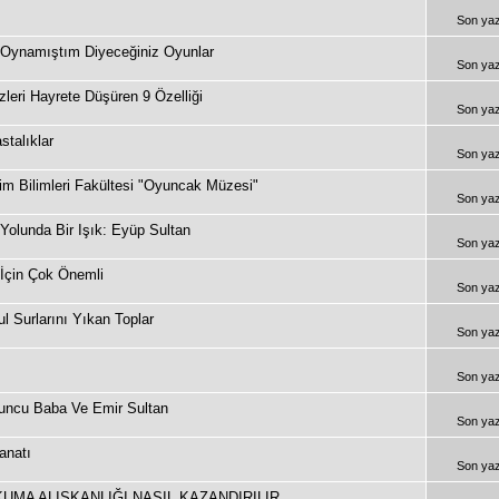
Son ya
Oynamıştım Diyeceğiniz Oyunlar
Son ya
zleri Hayrete Düşüren 9 Özelliği
Son ya
stalıklar
Son ya
tim Bilimleri Fakültesi "Oyuncak Müzesi"
Son ya
h Yolunda Bir Işık: Eyüp Sultan
Son ya
İçin Çok Önemli
Son ya
ul Surlarını Yıkan Toplar
Son ya
Son ya
muncu Baba Ve Emir Sultan
Son ya
anatı
Son ya
UMA ALIŞKANLIĞI NASIL KAZANDIRILIR