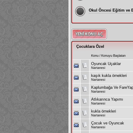
Okul Öncesi Eğitim ve Et
Çocuklara Özel
Konu
/
Konuyu Başlatan
Oyuncak Uçaklar
Nartanesi
kaşık kukla örnekleri
Nartanesi
Kaplumbağa Ve FareYa
Nartanesi
Atlıkarınca Yapımı
Nartanesi
kukla örnekleri
Nartanesi
Çocuk ve Oyuncak
Nartanesi