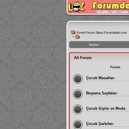
Genel Forum Sitesi Forumdelisi.com
Yardım
instagram
Alt Forum
izlenme
hilesi
Forum
Çocuk Masalları
Boyama Sayfaları
Çocuk Giyim ve Moda
Çocuk Şarkıları