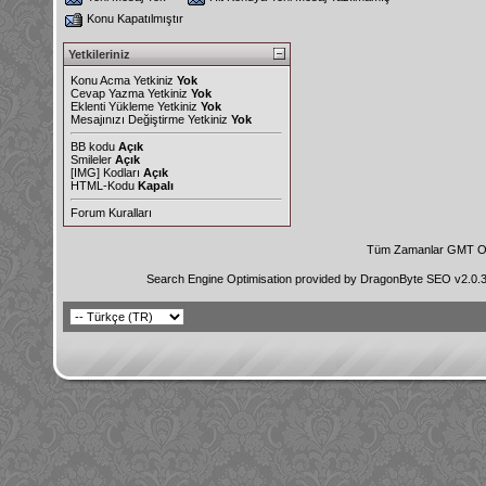
Konu Kapatılmıştır
Yetkileriniz
Konu Acma Yetkiniz
Yok
Cevap Yazma Yetkiniz
Yok
Eklenti Yükleme Yetkiniz
Yok
Mesajınızı Değiştirme Yetkiniz
Yok
BB kodu
Açık
Smileler
Açık
[IMG]
Kodları
Açık
HTML-Kodu
Kapalı
Forum Kuralları
Tüm Zamanlar GMT Ol
Search Engine Optimisation provided by
DragonByte SEO v2.0.36