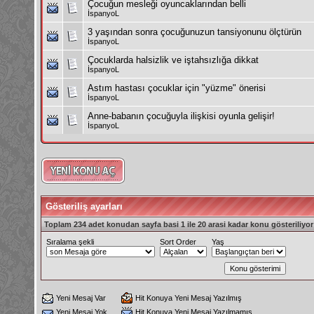
Çocuğun mesleği oyuncaklarından belli
İspanyoL
3 yaşından sonra çocuğunuzun tansiyonunu ölçtürün
İspanyoL
Çocuklarda halsizlik ve iştahsızlığa dikkat
İspanyoL
Astım hastası çocuklar için "yüzme" önerisi
İspanyoL
Anne-babanın çocuğuyla ilişkisi oyunla gelişir!
İspanyoL
Gösteriliş ayarları
Toplam 234 adet konudan sayfa basi 1 ile 20 arasi kadar konu gösteriliyor
Sıralama şekli
Sort Order
Yaş
Yeni Mesaj Var
Hit Konuya Yeni Mesaj Yazılmış
Yeni Mesaj Yok
Hit Konuya Yeni Mesaj Yazılmamış