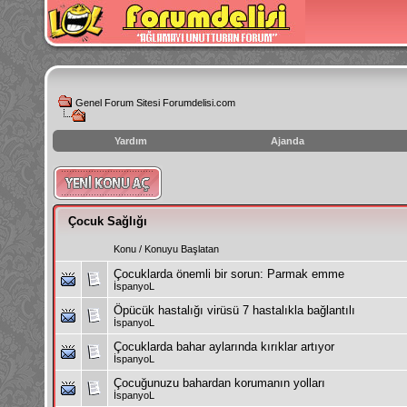
Genel Forum Sitesi Forumdelisi.com
Yardım
Ajanda
instagram
izlenme
hilesi
Çocuk Sağlığı
Konu
/
Konuyu Başlatan
Çocuklarda önemli bir sorun: Parmak emme
İspanyoL
Öpücük hastalığı virüsü 7 hastalıkla bağlantılı
İspanyoL
Çocuklarda bahar aylarında kırıklar artıyor
İspanyoL
Çocuğunuzu bahardan korumanın yolları
İspanyoL