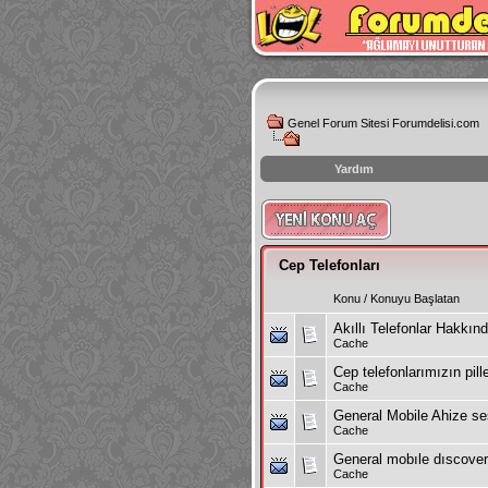
Genel Forum Sitesi Forumdelisi.com
Yardım
instagram
izlenme
hilesi
Cep Telefonları
Konu
/
Konuyu Başlatan
Akıllı Telefonlar Hakkınd
Cache
Cep telefonlarımızın pill
Cache
General Mobile Ahize se
Cache
General mobıle dıscovery
Cache