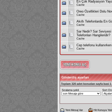
En Çok Radyasyon Yayan
Cache
Oreo Özellikleri Dolu N
Cache
Akıllı Telefonlarda En Gü
Cache
Sar Nedir? Sar Seviyes
Telefonları Hangileridir?
Cache
Cep telefonu kullanırken
Cache
Gösteriliş ayarları
Toplam 320 adet konudan sayfa basi 1 i
Sıralama şekli
Sort Or
Yeni Mesaj Var
Hit Konuya Yen