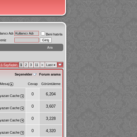
lanıcı Adı
Beni hatırla
reniz
Ara
16 Sayfadan
1
2
3
11
>
Last
»
Seçenekler
Forum arama
 Mesaj
Cevap
Görüntüleme
0
6,204
 yazan
Cache
0
3,607
 yazan
Cache
0
3,228
 yazan
Cache
0
4,320
 yazan
Cache