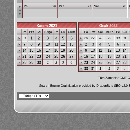
Pa
26
Pzt
27
Sal
28
>
>
>
Kasım 2021
Ocak 2022
Pa
Pzt
Sal
199;a
Pe
Cu
Cum
Pa
Pzt
Sal
199;a
Pe
Cu
1
2
3
4
5
6
>
31
>
26
27
28
29
30
31
7
8
9
10
11
12
13
2
3
4
5
6
7
>
>
14
15
16
17
18
19
20
9
10
11
12
13
14
>
>
21
22
23
24
25
26
27
16
17
18
19
20
21
>
>
28
29
30
23
24
25
26
27
28
>
1
2
3
4
>
30
31
>
1
2
3
4
Tüm Zamanlar GMT Ol
Search Engine Optimisation provided by
DragonByte SEO v2.0.36