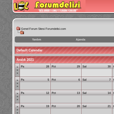
Genel Forum Sitesi Forumdelisi.com
Yardım
Ajanda
instagram
Default Calendar
izlenme
hilesi
Aralık 2021
Pa
28
Pzt
29
Sal
30
>
>
>
Pa
5
Pzt
6
Sal
7
>
>
>
Pa
12
Pzt
13
Sal
14
>
>
>
Pa
19
Pzt
20
Sal
21
>
>
>