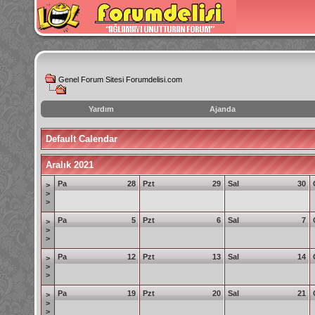
Genel Forum Sitesi Forumdelisi.com
Yardım
Ajanda
instagram
Default Calendar
izlenme
hilesi
Aralık 2021
Pa
28
Pzt
29
Sal
30
>
>
>
Pa
5
Pzt
6
Sal
7
>
>
>
Pa
12
Pzt
13
Sal
14
>
>
>
Pa
19
Pzt
20
Sal
21
>
>
>