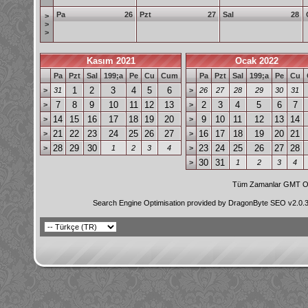
Pa
26
Pzt
27
Sal
28
>
>
>
Kasım 2021
Ocak 2022
Pa
Pzt
Sal
199;a
Pe
Cu
Cum
Pa
Pzt
Sal
199;a
Pe
Cu
1
2
3
4
5
6
>
31
>
26
27
28
29
30
31
7
8
9
10
11
12
13
2
3
4
5
6
7
>
>
14
15
16
17
18
19
20
9
10
11
12
13
14
>
>
21
22
23
24
25
26
27
16
17
18
19
20
21
>
>
28
29
30
23
24
25
26
27
28
>
1
2
3
4
>
30
31
>
1
2
3
4
Tüm Zamanlar GMT Ol
Search Engine Optimisation provided by
DragonByte SEO v2.0.36