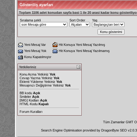
Gösteriliş ayarları
Toplam 1106 adet konudan sayfa basi 1 ile 20 arasi kadar konu gösteriliyo
Sıralama şekli
Sort Order
Yaş
Yeni Mesaj Var
Hit Konuya Yeni Mesaj Yazılmış
Yeni Mesaj Yok
Hit Konuya Yeni Mesaj Yazılmamış
Konu Kapatılmıştır
Yetkileriniz
Konu Acma Yetkiniz
Yok
Cevap Yazma Yetkiniz
Yok
Eklenti Yükleme Yetkiniz
Yok
Mesajınızı Değiştirme Yetkiniz
Yok
BB kodu
Açık
Smileler
Açık
[IMG]
Kodları
Açık
HTML-Kodu
Kapalı
Forum Kuralları
Tüm Zamanlar GMT Ol
Search Engine Optimisation provided by
DragonByte SEO v2.0.36