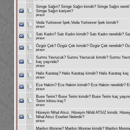
Simge Sağın? Simge Sağın kimdir? Simge Sağın nereli
Simge Sağın kariyeri?
piraye
Veda Yurtsever İpek,Veda Yurtsever İpek kimdir?
piraye
Satı Kadın? Satı Kadın kimdir? Satı Kadın nerelidir? Sa
piraye
Özgür Çek? Özgür Çek kimdir? Özgür Çek nerelidir? Ö
piraye
Sumru Yavrucuk? Sumru Yavrucuk kimdir? Sumru Yavru
kaç yaşında?
piraye
Halis Karataş? Halis Karataş kimdir? Halis Karataş kaç
piraye
Ece Hakim? Ece Hakim kimdir? Ece Hakim nerelidir? 
piraye
Buse Terim? Buse Terim kimdir? Buse Terim kaç yaşı
Terim kilosu kaç?
piraye
Hüseyin Nihal Atsız, Hüseyin Nihâl ATSIZ kimdir, Hüseyi
Nihal Atsız Eserleri Nelerdir?
piraye
Marilyn Monroe? Marilyn Monroe kimdir? Marilyn Monroe