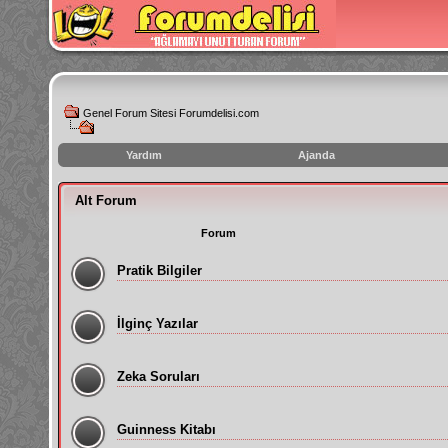
Genel Forum Sitesi Forumdelisi.com
Yardım
Ajanda
instagram
Alt Forum
izlenme
hilesi
Forum
Pratik Bilgiler
İlginç Yazılar
Zeka Soruları
Guinness Kitabı