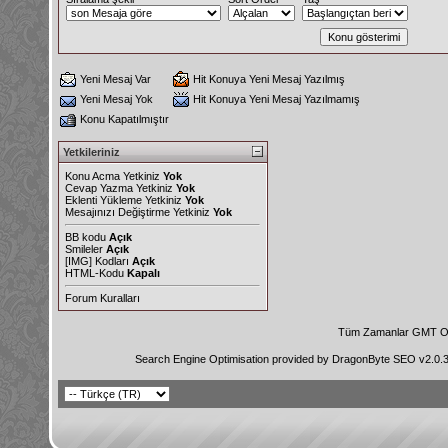
Yeni Mesaj Var
Hit Konuya Yeni Mesaj Yazılmış
Yeni Mesaj Yok
Hit Konuya Yeni Mesaj Yazılmamış
Konu Kapatılmıştır
Yetkileriniz
Konu Acma Yetkiniz
Yok
Cevap Yazma Yetkiniz
Yok
Eklenti Yükleme Yetkiniz
Yok
Mesajınızı Değiştirme Yetkiniz
Yok
BB kodu
Açık
Smileler
Açık
[IMG]
Kodları
Açık
HTML-Kodu
Kapalı
Forum Kuralları
Tüm Zamanlar GMT Ol
Search Engine Optimisation provided by
DragonByte SEO v2.0.36