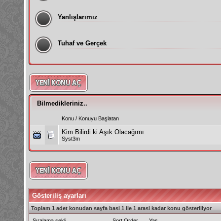
Yanlışlarımız
Tuhaf ve Gerçek
Bilmedikleriniz..
Konu
/
Konuyu Başlatan
Kim Bilirdi ki Aşık Olacağımı
Syst3m
Gösteriliş ayarları
Toplam 1 adet konudan sayfa basi 1 ile 1 arasi kadar konu gösteriliyor
Sıralama şekli
Sort Order
Yaş