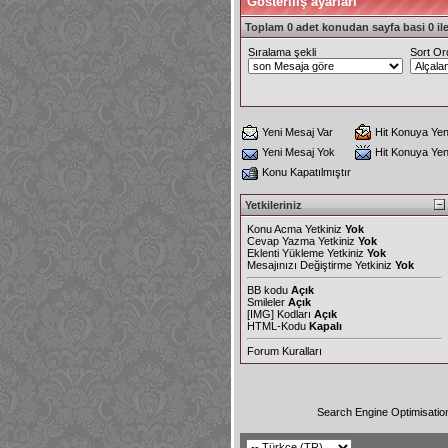
Gösteriliş ayarları
Toplam 0 adet konudan sayfa basi 0 ile
Sıralama şekli
Sort Or
Yeni Mesaj Var
Hit Konuya Yen
Yeni Mesaj Yok
Hit Konuya Ye
Konu Kapatılmıştır
Yetkileriniz
Konu Acma Yetkiniz
Yok
Cevap Yazma Yetkiniz
Yok
Eklenti Yükleme Yetkiniz
Yok
Mesajınızı Değiştirme Yetkiniz
Yok
BB kodu
Açık
Smileler
Açık
[IMG]
Kodları
Açık
HTML-Kodu
Kapalı
Forum Kuralları
Search Engine Optimisatio