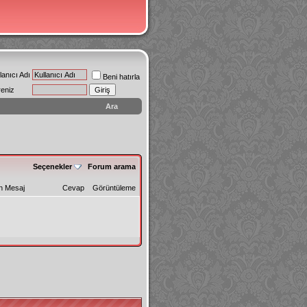
lanıcı Adı
Beni hatırla
reniz
Ara
Seçenekler
Forum arama
n Mesaj
Cevap
Görüntüleme