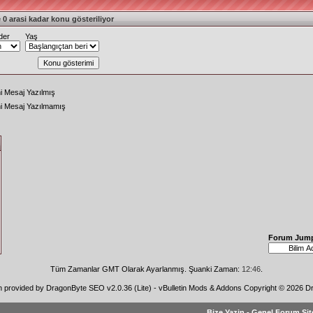
 0 arasi kadar konu gösteriliyor
der
Yaş
i Mesaj Yazılmış
ni Mesaj Yazılmamış
Forum Jum
Tüm Zamanlar GMT Olarak Ayarlanmış. Şuanki Zaman:
12:46
.
n provided by
DragonByte SEO v2.0.36 (Lite)
-
vBulletin Mods & Addons
Copyright © 2026 Dr
Bize Yazin
-
Genel Forum Sit