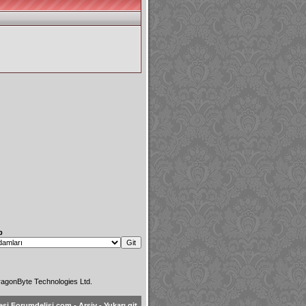
p
agonByte Technologies Ltd.
esi Forumdelisi.com
-
Arşiv
-
Yukarı git