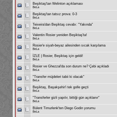
Beşiktaş'tan Welinton açıklaması
BeLa
Beşiktaş'tan tatsız prova: 0-3
BeLa
Teixeira'dan Beşiktaş cevabı: "Yakında"
BeLa
Valentin Rosier yeniden Beşiktaş'ta!
BeLa
Rosier'e siyah-beyaz ailesinden sıcak karşılama
BeLa
İZLE | Rosier, Beşiktaş için geldi!
BeLa
Rosier ve Ghezzal'da son durum ne? Çebi açıkladı
BeLa
"Transfer müjdeleri tabii ki olacak"
BeLa
Beşiktaş, Başakşehir'i tek golle geçti
BeLa
"Transferler gizli yapılır, bittiği gün açıklanır"
BeLa
Bülent Timurlenk'ten Diego Godin yorumu
BeLa