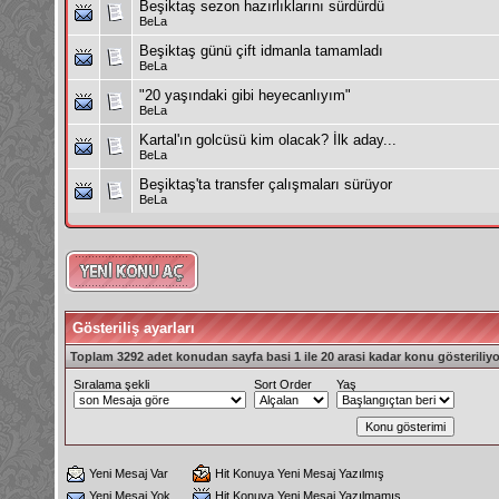
Beşiktaş sezon hazırlıklarını sürdürdü
BeLa
Beşiktaş günü çift idmanla tamamladı
BeLa
"20 yaşındaki gibi heyecanlıyım"
BeLa
Kartal'ın golcüsü kim olacak? İlk aday...
BeLa
Beşiktaş'ta transfer çalışmaları sürüyor
BeLa
Gösteriliş ayarları
Toplam 3292 adet konudan sayfa basi 1 ile 20 arasi kadar konu gösteriliyo
Sıralama şekli
Sort Order
Yaş
Yeni Mesaj Var
Hit Konuya Yeni Mesaj Yazılmış
Yeni Mesaj Yok
Hit Konuya Yeni Mesaj Yazılmamış