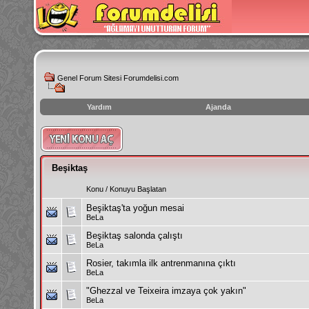
Genel Forum Sitesi Forumdelisi.com
Yardım
Ajanda
instagram
izlenme
hilesi
Beşiktaş
Konu
/
Konuyu Başlatan
Beşiktaş'ta yoğun mesai
BeLa
Beşiktaş salonda çalıştı
BeLa
Rosier, takımla ilk antrenmanına çıktı
BeLa
"Ghezzal ve Teixeira imzaya çok yakın"
BeLa