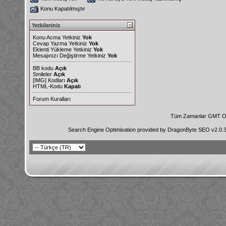
Konu Kapatılmıştır
Yetkileriniz
Konu Acma Yetkiniz
Yok
Cevap Yazma Yetkiniz
Yok
Eklenti Yükleme Yetkiniz
Yok
Mesajınızı Değiştirme Yetkiniz
Yok
BB kodu
Açık
Smileler
Açık
[IMG]
Kodları
Açık
HTML-Kodu
Kapalı
Forum Kuralları
Tüm Zamanlar GMT Ol
Search Engine Optimisation provided by
DragonByte SEO v2.0.36