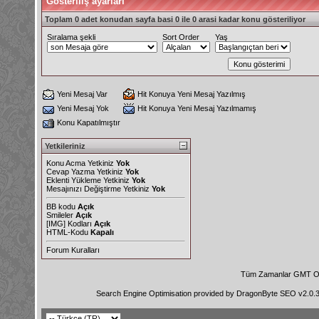
Gösteriliş ayarları
Toplam 0 adet konudan sayfa basi 0 ile 0 arasi kadar konu gösteriliyor
Sıralama şekli
Sort Order
Yaş
Yeni Mesaj Var
Hit Konuya Yeni Mesaj Yazılmış
Yeni Mesaj Yok
Hit Konuya Yeni Mesaj Yazılmamış
Konu Kapatılmıştır
Yetkileriniz
Konu Acma Yetkiniz
Yok
Cevap Yazma Yetkiniz
Yok
Eklenti Yükleme Yetkiniz
Yok
Mesajınızı Değiştirme Yetkiniz
Yok
BB kodu
Açık
Smileler
Açık
[IMG]
Kodları
Açık
HTML-Kodu
Kapalı
Forum Kuralları
Tüm Zamanlar GMT Ol
Search Engine Optimisation provided by
DragonByte SEO v2.0.36