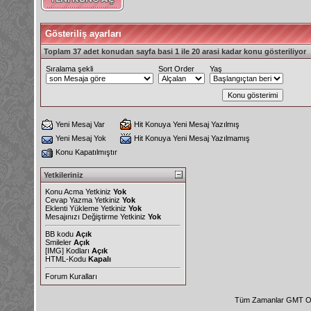
Gösteriliş ayarları
Toplam 37 adet konudan sayfa basi 1 ile 20 arasi kadar konu gösteriliyor
Sıralama şekli
Sort Order
Yaş
Yeni Mesaj Var
Hit Konuya Yeni Mesaj Yazılmış
Yeni Mesaj Yok
Hit Konuya Yeni Mesaj Yazılmamış
Konu Kapatılmıştır
Yetkileriniz
Konu Acma Yetkiniz
Yok
Cevap Yazma Yetkiniz
Yok
Eklenti Yükleme Yetkiniz
Yok
Mesajınızı Değiştirme Yetkiniz
Yok
BB kodu
Açık
Smileler
Açık
[IMG]
Kodları
Açık
HTML-Kodu
Kapalı
Forum Kuralları
Tüm Zamanlar GMT Ol