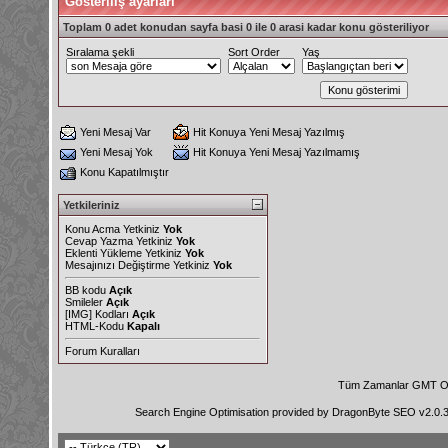
Gösteriliş ayarları
Toplam 0 adet konudan sayfa basi 0 ile 0 arasi kadar konu gösteriliyor
Sıralama şekli
Sort Order
Yaş
Yeni Mesaj Var
Hit Konuya Yeni Mesaj Yazılmış
Yeni Mesaj Yok
Hit Konuya Yeni Mesaj Yazılmamış
Konu Kapatılmıştır
Yetkileriniz
Konu Acma Yetkiniz
Yok
Cevap Yazma Yetkiniz
Yok
Eklenti Yükleme Yetkiniz
Yok
Mesajınızı Değiştirme Yetkiniz
Yok
BB kodu
Açık
Smileler
Açık
[IMG]
Kodları
Açık
HTML-Kodu
Kapalı
Forum Kuralları
Tüm Zamanlar GMT Ol
Search Engine Optimisation provided by
DragonByte SEO v2.0.36